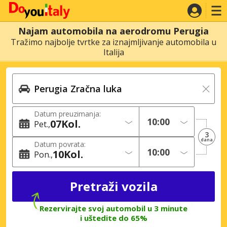
Najam automobila na aerodromu Perugia
Tražimo najbolje tvrtke za iznajmljivanje automobila u
Italija
Datum preuzimanja:
07
Kol.
Pet.
3
dana
Datum povrata:
10
Kol.
Pon.
Rezervirajte svoj automobil u 3 minute
i uštedite do 65%