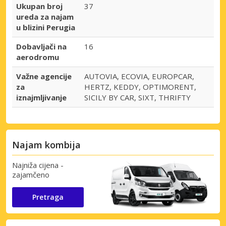
Ukupan broj
37
ureda za najam
u blizini Perugia
Dobavljači na
16
aerodromu
Važne agencije
AUTOVIA, ECOVIA, EUROPCAR,
za
HERTZ, KEDDY, OPTIMORENT,
iznajmljivanje
SICILY BY CAR, SIXT, THRIFTY
Najam kombija
Najniža cijena -
zajamčeno
Pretraga