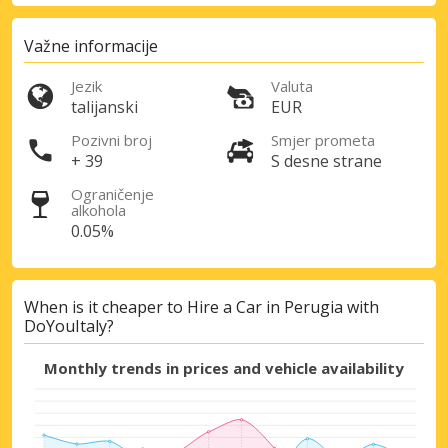
Važne informacije
Jezik
Valuta
talijanski
EUR
Pozivni broj
Smjer prometa
+ 39
S desne strane
Posebni popusti
Pristupite ekskluzivnim ponudama naših
Ograničenje
dobavljača
alkohola
0.05%
Prijava putem eLinka
When is it cheaper to Hire a Car in Perugia with
DoYouItaly?
Monthly trends in prices and vehicle availability