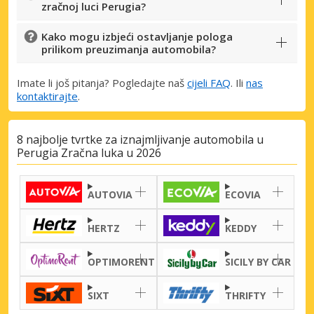
zračnoj luci Perugia?
Kako mogu izbjeći ostavljanje pologa
prilikom preuzimanja automobila?
Imate li još pitanja? Pogledajte naš
cijeli FAQ
. Ili
nas
kontaktirajte
.
8 najbolje tvrtke za iznajmljivanje automobila u
Perugia Zračna luka u 2026
AUTOVIA
ECOVIA
HERTZ
KEDDY
OPTIMORENT
SICILY BY CAR
SIXT
THRIFTY