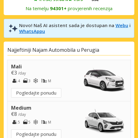
Na temelju
94301+
provjerenih recenzija
Novo! Naš AI asistent sada je dostupan na
Webu
i
WhatsAppu
Najjeftiniji Najam Automobila u Perugia
Mali
€3
/day
4
3
M
Pogledajte ponudu
Medium
€8
/day
5
5
M
Pogledajte ponudu