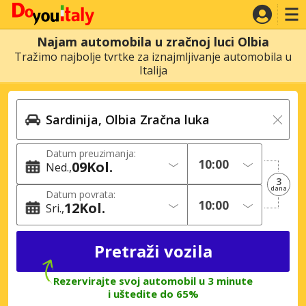
Najam automobila u zračnoj luci Olbia
Tražimo najbolje tvrtke za iznajmljivanje automobila u
Italija
Datum preuzimanja:
09
Kol.
Ned.
3
dana
Datum povrata:
12
Kol.
Sri.
Rezervirajte svoj automobil u 3 minute
i uštedite do 65%