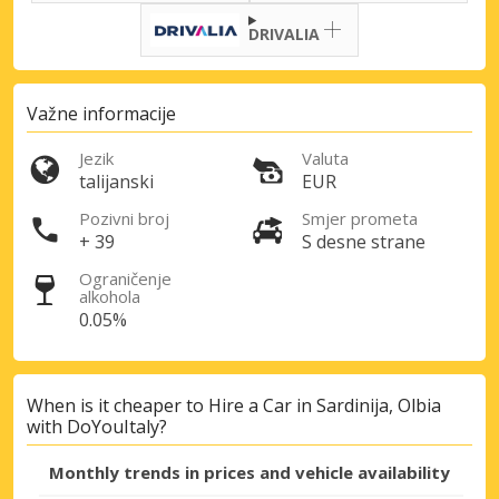
Pristupite ekskluzivnim ponudama naših
DRIVALIA
dobavljača
Važne informacije
Prijava putem eLinka
Jezik
Valuta
talijanski
EUR
Pozivni broj
Smjer prometa
+ 39
S desne strane
Ograničenje
alkohola
0.05%
When is it cheaper to Hire a Car in Sardinija, Olbia
with DoYouItaly?
Monthly trends in prices and vehicle availability