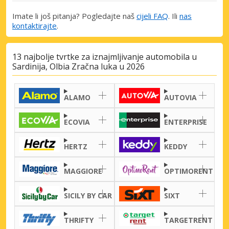
Imate li još pitanja? Pogledajte naš
cijeli FAQ
. Ili
nas
kontaktirajte
.
13 najbolje tvrtke za iznajmljivanje automobila u
Sardinija, Olbia Zračna luka u 2026
ALAMO
AUTOVIA
ECOVIA
ENTERPRISE
HERTZ
KEDDY
MAGGIORE
OPTIMORENT
SICILY BY CAR
SIXT
THRIFTY
TARGETRENT
Posebni popusti