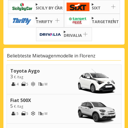
SICILY BY CAR
SIXT
THRIFTY
TARGETRENT
DRIVALIA
Beliebteste Mietwagenmodelle in Florenz
Toyota Aygo
3
€ /tag
4
5
M
Fiat 500X
5
€ /tag
5
5
M