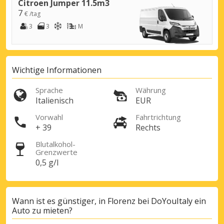
Citroen Jumper 11.5m3
7
€ /tag
3
3
M
Wichtige Informationen
Sprache
Währung
Italienisch
EUR
Vorwahl
Fahrtrichtung
+ 39
Rechts
Blutalkohol-
Grenzwerte
0,5 g/l
Wann ist es günstiger, in Florenz bei DoYouItaly ein
Auto zu mieten?