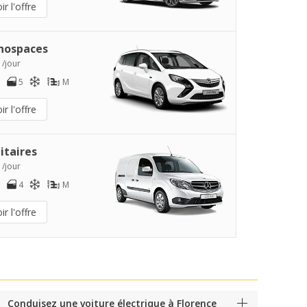
ir l'offre
nospaces
 /jour
5
M
ir l'offre
litaires
 /jour
4
M
ir l'offre
Conduisez une voiture électrique à Florence