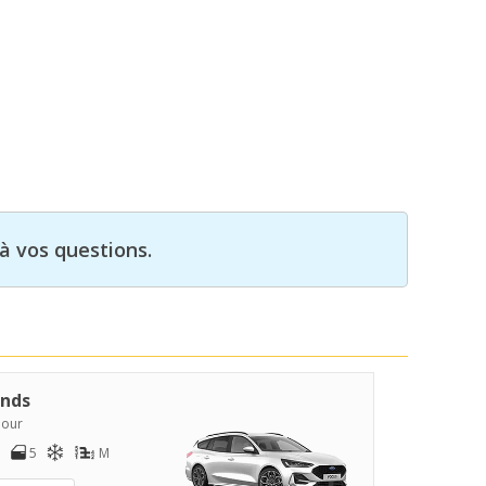
à vos questions.
nds
jour
5
M