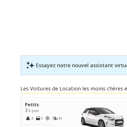
Essayez notre nouvel assistant virtue
Les Voitures de Location les moins chères 
Petits
3
€ /jour
4
3
M