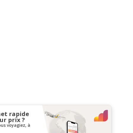
net rapide
ur prix ?
ous voyagiez, à