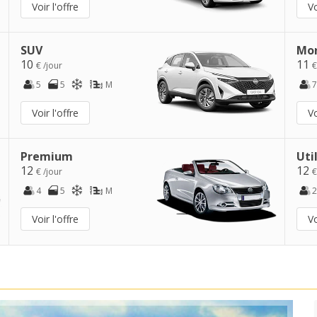
Voir l'offre
Vo
SUV
Mo
10
11
€ /jour
€
5
5
M
7
Voir l'offre
Vo
Premium
Uti
12
12
€ /jour
€
4
5
M
2
Voir l'offre
Vo