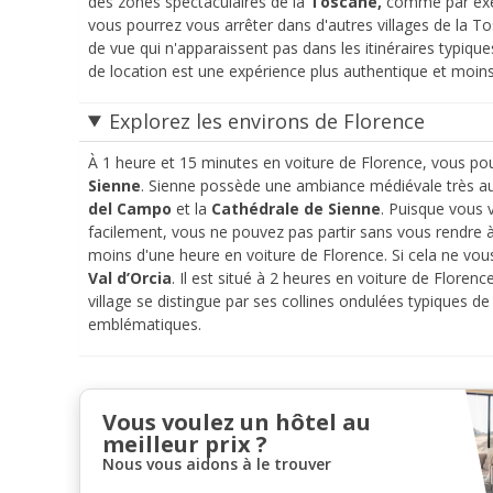
des zones spectaculaires de la
Toscane,
comme par e
vous pourrez vous arrêter dans d'autres villages de la Tos
de vue qui n'apparaissent pas dans les itinéraires typiq
de location est une expérience plus authentique et moi
Explorez les environs de Florence
À 1 heure et 15 minutes en voiture de Florence, vous pouve
Sienne
. Sienne possède une ambiance médiévale très aut
del Campo
et la
Cathédrale de Sienne
. Puisque vous 
facilement, vous ne pouvez pas partir sans vous rendre 
moins d'une heure en voiture de Florence. Si cela ne vou
Val d’Orcia
. Il est situé à 2 heures en voiture de Floren
village se distingue par ses collines ondulées typiques d
emblématiques.
Vous voulez un hôtel au
meilleur prix ?
Nous vous aidons à le trouver