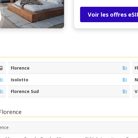
Voir les offres eS
Florence
F
Isolotto
N
Florence Sud
V
 Florence
ence