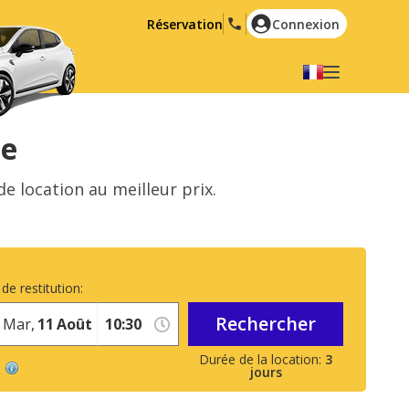
Réservation
Connexion
Choisir votre langue
English
Español
ce
Deutsch
Français
e location au meilleur prix.
Italiano
Nederlands
Português
English (US)
Polski
Türkçe
de restitution:
Română
Ελληνικά
Rechercher
Русский
Hrvatski
Mar,
11
Août
العربية
3
jours