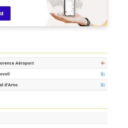
IM
lorence Aéroport
ovoli
al d'Arno