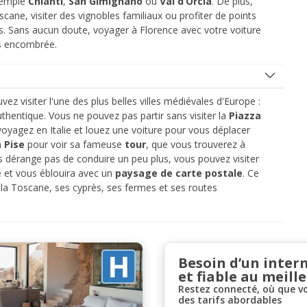
xemple
Chianti
,
San Gimignano
ou
Val d’Orcia
. De plus,
cane, visiter des vignobles familiaux ou profiter de points
ues. Sans aucun doute, voyager à Florence avec votre voiture
ns encombrée.
z visiter l'une des plus belles villes médiévales d'Europe :
hentique. Vous ne pouvez pas partir sans visiter la
Piazza
voyagez en Italie et louez une voiture pour vous déplacer
à
Pise
pour voir sa fameuse
tour
, que vous trouverez à
s dérange pas de conduire un peu plus, vous pouvez visiter
ce et vous éblouira avec un
paysage de carte postale
. Ce
e la Toscane, ses cyprès, ses fermes et ses routes
Besoin d’un inter
et fiable au meille
Restez connecté, où que v
des tarifs abordables