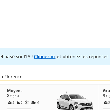
l basé sur l'IA !
Cliquez ici
et obtenez les réponses 
en Florence
Moyens
Gra
8
9
€ /jour
€ /
5
5
M
5