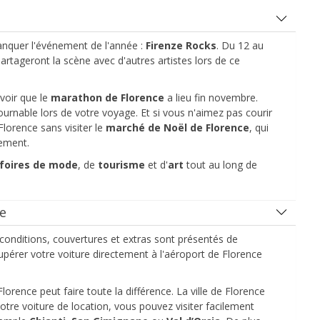
anquer l'événement de l'année :
Firenze Rocks
. Du 12 au
artageront la scène avec d'autres artistes lors de ce
voir que le
marathon de Florence
a lieu fin novembre.
rnable lors de votre voyage. Et si vous n'aimez pas courir
lorence sans visiter le
marché de Noël de Florence
, qui
Promotions spéciales
tement.
Accédez à toutes vos réservations en un seul
endroit
foires de mode
, de
tourisme
et d'
art
tout au long de
te
Se connecter avec eLink
conditions, couvertures et extras sont présentés de
upérer votre voiture directement à l'aéroport de Florence
rence peut faire toute la différence. La ville de Florence
otre voiture de location, vous pouvez visiter facilement