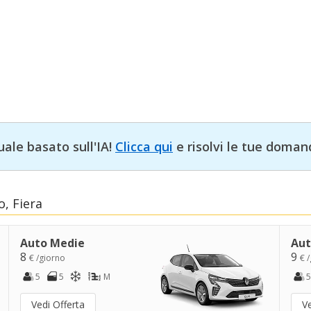
uale basato sull'IA!
Clicca qui
e risolvi le tue doman
, Fiera
Auto Medie
Aut
8
9
€ /giorno
€ 
5
5
M
5
Vedi Offerta
Ve