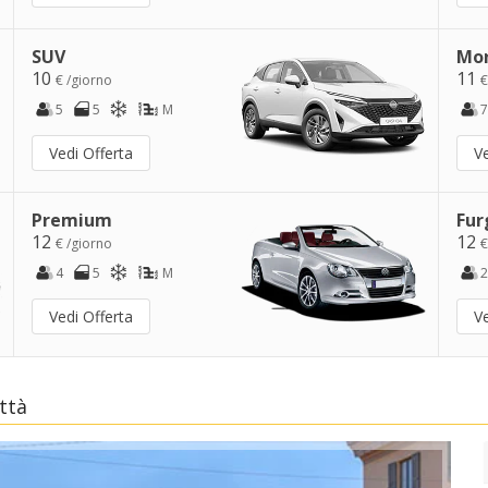
SUV
Mo
10
11
€ /giorno
€
5
5
M
7
Vedi Offerta
Ve
Premium
Fur
12
12
€ /giorno
€
4
5
M
2
Vedi Offerta
Ve
ttà