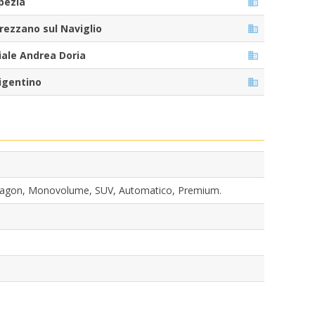
pezia
rezzano sul Naviglio
iale Andrea Doria
igentino
n Wagon, Monovolume, SUV, Automatico, Premium.