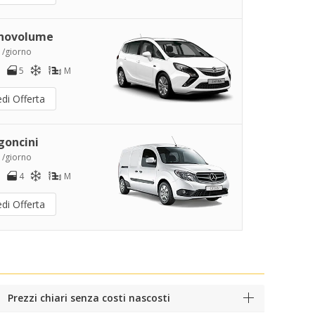
novolume
 /giorno
5
M
di Offerta
goncini
 /giorno
4
M
di Offerta
Prezzi chiari senza costi nascosti