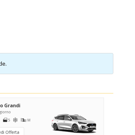
de.
o Grandi
/giorno
5
M
di Offerta