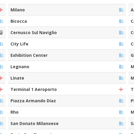
Milano
A
Bicocca
C
Cernusco Sul Naviglio
C
City Life
C
Exhibition Center
G
Legnano
M
Linate
M
Terminal 1 Aeroporto
T
Piazza Armando Diaz
P
Rho
M
San Donato Milanoese
S