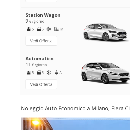
Station Wagon
9
€ /giorno
5
5
M
Vedi Offerta
Automatico
11
€ /giorno
5
5
A
Vedi Offerta
Noleggio Auto Economico a Milano, Fiera Ci