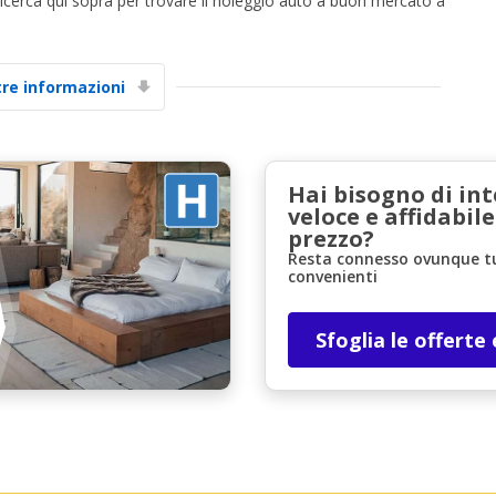
ricerca qui sopra per trovare il noleggio auto a buon mercato a
tre informazioni
Hai bisogno di in
Sconti speciali
veloce e affidabile
Accedi alle offerte esclusive dei nostri fornitori
prezzo?
Resta connesso ovunque tu 
convenienti
Accedi con eLink
Sfoglia le offerte