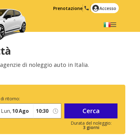
Prenotazione
Accesso
Selezionare la lingua
English
Español
ttà
Deutsch
Français
agenzie di noleggio auto in Italia.
Italiano
Nederlands
Português
English (US)
Polski
Türkçe
di ritorno:
Română
Ελληνικά
Cerca
Русский
Hrvatski
Lun,
10
Ago
العربية
3
giorni