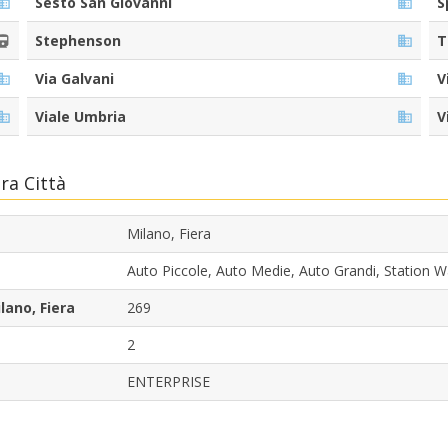
Sesto San Giovanni
S
Stephenson
T
Via Galvani
V
Viale Umbria
V
ra Città
Milano, Fiera
Auto Piccole, Auto Medie, Auto Grandi, Statio
lano, Fiera
269
2
ENTERPRISE