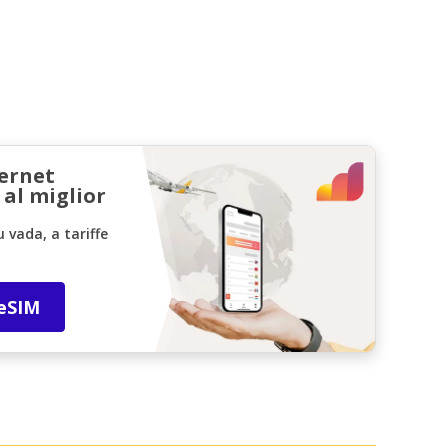
ternet
 al miglior
vada, a tariffe
 eSIM