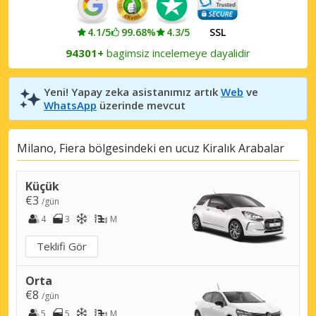
4.1/5
99.68%
4.3/5
SSL
94301+
bagimsiz incelemeye dayalidir
Yeni! Yapay zeka asistanımız artık
Web
ve
WhatsApp
üzerinde mevcut
Milano, Fiera bölgesindeki en ucuz Kiralık Arabalar
Küçük
€3
/gün
4
3
M
Teklifi Gör
Orta
€8
/gün
5
5
M