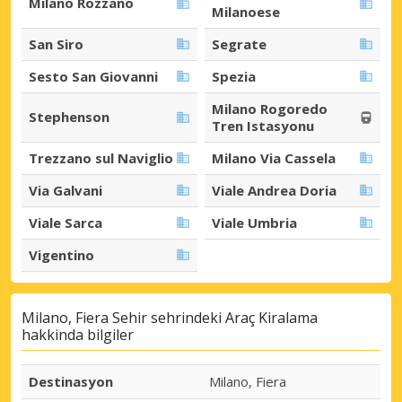
Milano Rozzano
Milanoese
San Siro
Segrate
Sesto San Giovanni
Spezia
Milano Rogoredo
Stephenson
Tren Istasyonu
Trezzano sul Naviglio
Milano Via Cassela
Via Galvani
Viale Andrea Doria
Viale Sarca
Viale Umbria
Vigentino
Milano, Fiera Sehir sehrindeki Araç Kiralama
hakkinda bilgiler
Destinasyon
Milano, Fiera