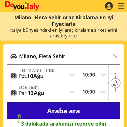
Milano, Fiera Sehir Araç Kiralama En Iyi
Fiyatlarla
İtalya bünyesindeki en iyi araç kiralama sirketlerini
arastiriyoruz
Teslim Alma Tarihi:
10
Ağu
Pzt
3
gün
Iade Tarihi:
13
Ağu
Per
3 dakikada arabanizi rezerve edin