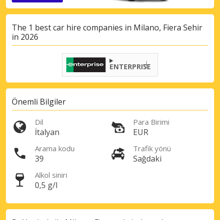
The 1 best car hire companies in Milano, Fiera Sehir
in 2026
ENTERPRISE
Önemli Bilgiler
Dil
Para Birimi
Büyük tasarruflar
İtalyan
EUR
Özel iş ortağı tekliflerine erişim sağlayın
Arama kodu
Trafik yönü
39
Sağdaki
Alkol siniri
eLink ile giriş yap
0,5 g/l