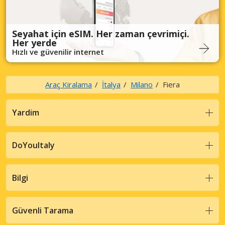
Seyahat için eSIM. Her zaman çevrimiçi.
Her yerde
Hızlı ve güvenilir internet
Araç Kiralama
İtalya
Milano
Fiera
Yardim
DoYouItaly
Bilgi
Güvenli Tarama