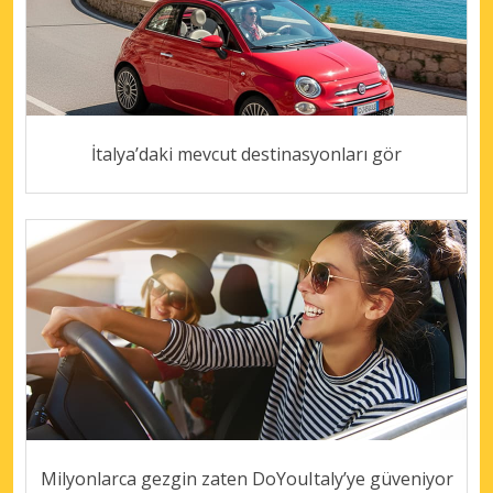
İtalya’daki mevcut destinasyonları gör
Milyonlarca gezgin zaten DoYouItaly’ye güveniyor