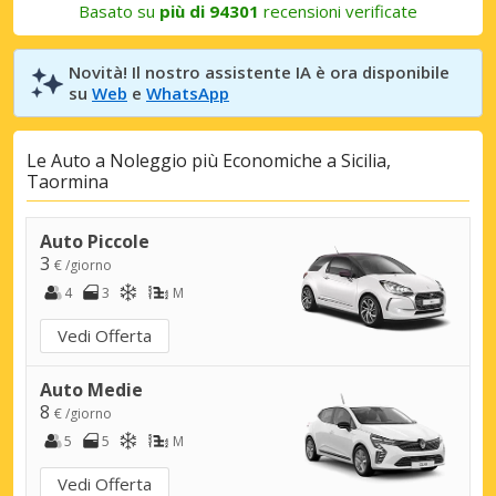
Basato su
più di 94301
recensioni verificate
Novità! Il nostro assistente IA è ora disponibile
su
Web
e
WhatsApp
Le Auto a Noleggio più Economiche a Sicilia,
Taormina
Auto Piccole
3
€ /giorno
4
3
M
Vedi Offerta
Auto Medie
8
€ /giorno
5
5
M
Vedi Offerta