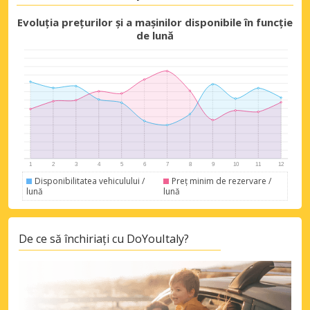
Evoluția prețurilor și a mașinilor disponibile în funcție
de lună
Disponibilitatea vehiculului /
Preț minim de rezervare /
lună
lună
De ce să închiriați cu DoYouItaly?