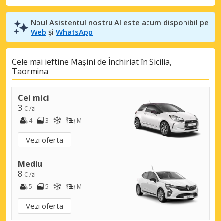
Nou! Asistentul nostru AI este acum disponibil pe
Web
și
WhatsApp
Cele mai ieftine Mașini de Închiriat în Sicilia,
Taormina
Cei mici
3
€ /zi
4
3
M
Vezi oferta
Mediu
8
€ /zi
5
5
M
Vezi oferta