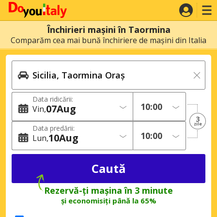
Închirieri mașini în Taormina
Comparăm cea mai bună închiriere de mașini din Italia
Data ridicării:
07
Aug
Vin
3
zile
Data predării:
10
Aug
Lun
Rezervă-ți mașina în 3 minute
și economisiți până la 65%