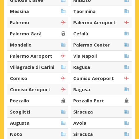
Messina
Taormina
Palermo
Palermo Aeroport
Palermo Gară
Cefalù
Mondello
Palermo Center
Palermo Aeroport
Via Napoli
Villagrazia di Carini
Ragusa
Comiso
Comiso Aeroport
Comiso Aeroport
Ragusa
Pozzallo
Pozzallo Port
Scoglitti
Siracuza
Augusta
Avola
Noto
Siracuza