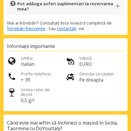
Pot adăuga șoferi suplimentari la rezervarea
Economii de top
mea?
Accesați ofertele exclusive ale
furnizorilor noștri
Mai ai întrebări? Consultați lista noastră completă de
Întrebări frecvente
. Sau
contactați
-ne.
Autentificare cu eLink
Informații importante
Limba
Valută
Italian
EURO
Prefix telefonic
Direcția circulației
+ 39
Pe dreapta
Limita ratei de
alcool
0,5 g/l
Când este mai ieftin să închiriezi o mașină în Sicilia,
Taormina cu DoYouItaly?