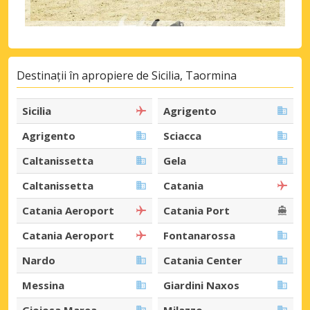
Destinații în apropiere de Sicilia, Taormina
Sicilia
Agrigento
Agrigento
Sciacca
Caltanissetta
Gela
Caltanissetta
Catania
Catania Aeroport
Catania Port
Catania Aeroport
Fontanarossa
Nardo
Catania Center
Messina
Giardini Naxos
Gioiosa Marea
Milazzo