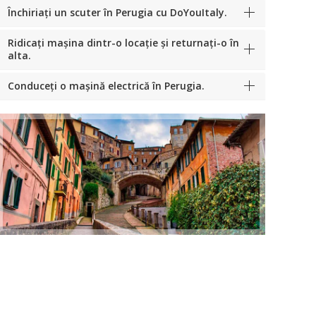
Închiriați un scuter în Perugia cu DoYouItaly.
Ridicați mașina dintr-o locație și returnați-o în
alta.
Conduceți o mașină electrică în Perugia.