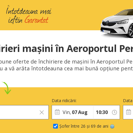
irieri mașini în Aeroportul Pe
 bune oferte de închiriere de mașini în Aeroportul P
ru a vă arăta întotdeauna cea mai bună opțiune pentr
Data ridicării:
Data 
Vin,
07
Aug
Șofer între 26 și 69 de ani