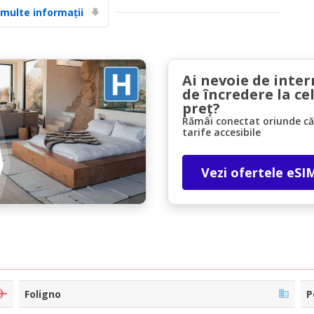
 multe informații
Ai nevoie de inter
de încredere la ce
preț?
Rămâi conectat oriunde căl
Economii de top
tarife accesibile
Accesați ofertele exclusive ale furnizorilor
noștri
Vezi ofertele eSI
Autentificare cu eLink
Foligno
P