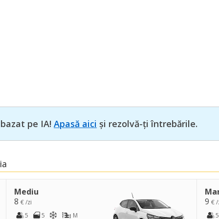
 bazat pe IA!
Apasă aici
și rezolvă-ți întrebările.
ia
Mediu
Ma
8
9
€ /zi
€ /
5
5
M
5