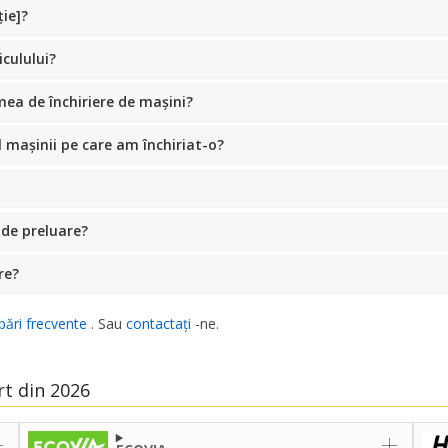
ție]?
iculului?
ea de închiriere de mașini?
 mașinii pe care am închiriat-o?
 de preluare?
re?
bări frecvente
. Sau
contactați
-ne.
rt din 2026