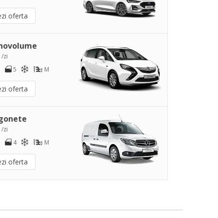
zi oferta
novolume
 /zi
5
M
zi oferta
gonete
 /zi
4
M
zi oferta