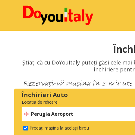
Înch
Știați că cu DoYouItaly puteți găsi cele mai
închiriere pent
Închirieri Auto
Locația de ridicare:
Predați mașina la același birou