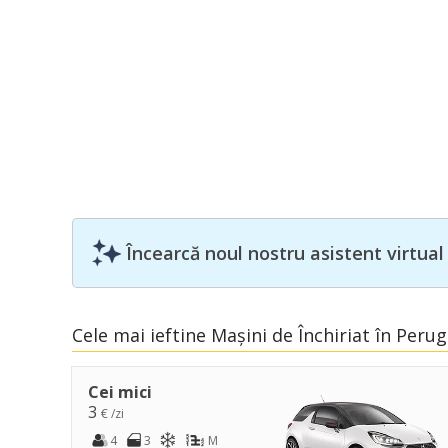
Încearcă noul nostru asistent virtual
Cele mai ieftine Mașini de Închiriat în Perug
Cei mici
3
€ /zi
4
3
M