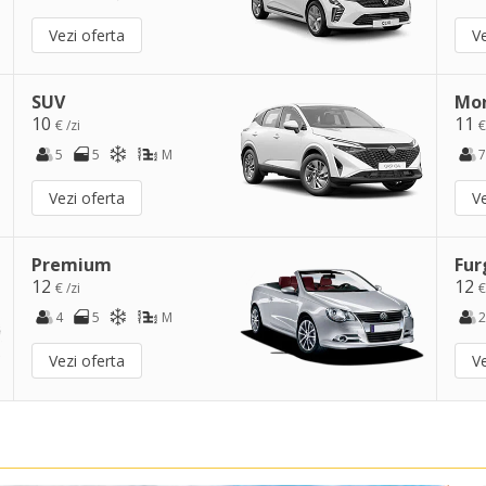
Vezi oferta
Ve
SUV
Mo
10
11
€ /zi
€
5
5
M
7
Vezi oferta
Ve
Premium
Fur
12
12
€ /zi
€
4
5
M
2
Vezi oferta
Ve