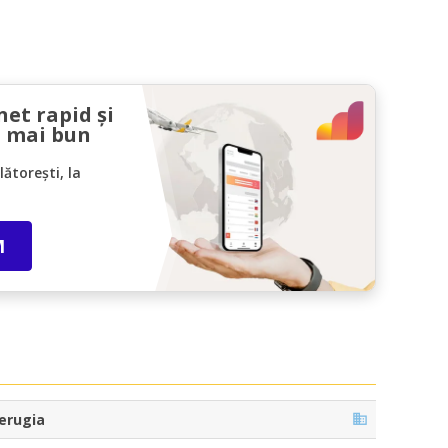
net rapid și
l mai bun
ătorești, la
M
erugia