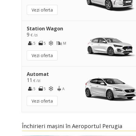
Vezi oferta
Station Wagon
9
€ /zi
5
5
M
Vezi oferta
Automat
11
€ /zi
5
5
A
Vezi oferta
Închirieri mașini în Aeroportul Perugia