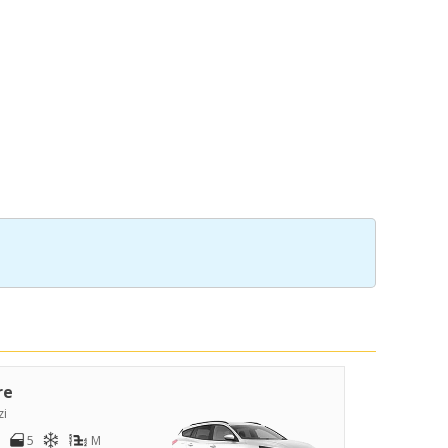
re
zi
5
M