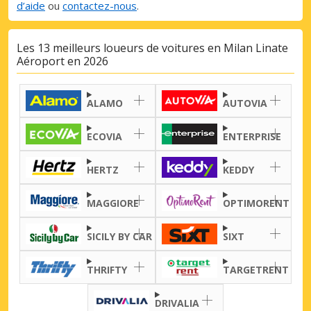
d’aide
ou
contactez-nous
.
Promotions spéciales
Accédez à toutes vos réservations en un
Les 13 meilleurs loueurs de voitures en Milan Linate
seul endroit
Aéroport en 2026
ALAMO
AUTOVIA
Se connecter avec eLink
ECOVIA
ENTERPRISE
HERTZ
KEDDY
MAGGIORE
OPTIMORENT
SICILY BY CAR
SIXT
THRIFTY
TARGETRENT
DRIVALIA