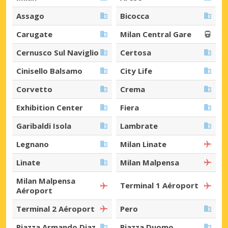
Assago
Bicocca
Carugate
Milan Central Gare
Cernusco Sul Naviglio
Certosa
Cinisello Balsamo
City Life
Corvetto
Crema
Exhibition Center
Fiera
Garibaldi Isola
Lambrate
Legnano
Milan Linate
Linate
Milan Malpensa
Milan Malpensa
Terminal 1 Aéroport
Aéroport
Terminal 2 Aéroport
Pero
Piazza Armando Diaz
Piazza Duomo