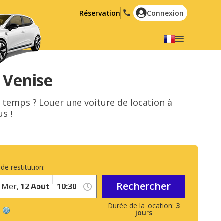
Réservation
Connexion
Choisir votre langue
English
Español
 Venise
Deutsch
Français
e temps ? Louer une voiture de location à
Italiano
Nederlands
s !
Português
English (US)
Polski
Türkçe
Română
Ελληνικά
de restitution:
Русский
Hrvatski
Rechercher
Mer,
12
Août
العربية
3
jours