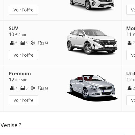
Voir l'offre
Vo
SUV
Mo
10
11
€ /jour
€
5
5
M
7
Voir l'offre
Vo
Premium
Uti
12
12
€ /jour
€
4
5
M
2
Voir l'offre
Vo
 Venise ?