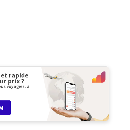
net rapide
ur prix ?
ous voyagiez, à
IM