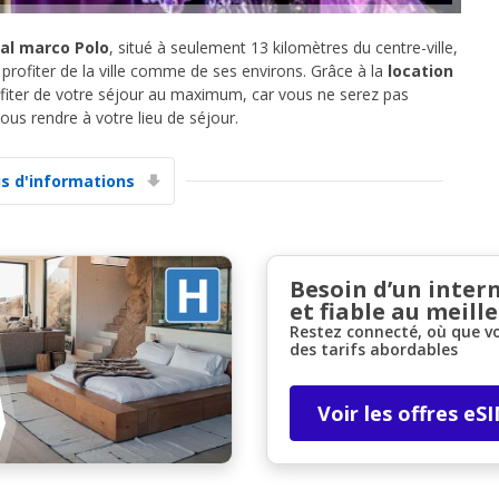
nal marco Polo
, situé à seulement 13 kilomètres du centre-ville,
profiter de la ville comme de ses environs. Grâce à la
location
ofiter de votre séjour au maximum, car vous ne serez pas
us rendre à votre lieu de séjour.
us d'informations
Promotions spéciales
Accédez à toutes vos réservations en un seul
endroit
Besoin d’un inter
et fiable au meille
Restez connecté, où que v
Se connecter avec eLink
des tarifs abordables
Voir les offres eS