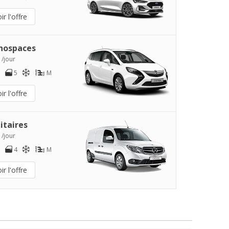
ir l'offre
nospaces
 /jour
5
M
ir l'offre
litaires
 /jour
4
M
ir l'offre