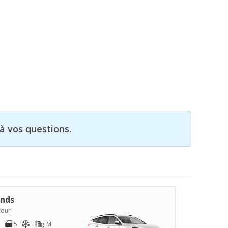
à vos questions.
nds
jour
5
M