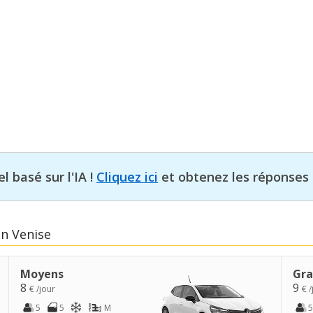
l basé sur l'IA !
Cliquez ici
et obtenez les réponses 
en Venise
Moyens
Gra
8
9
€ /jour
€ /
5
5
M
5