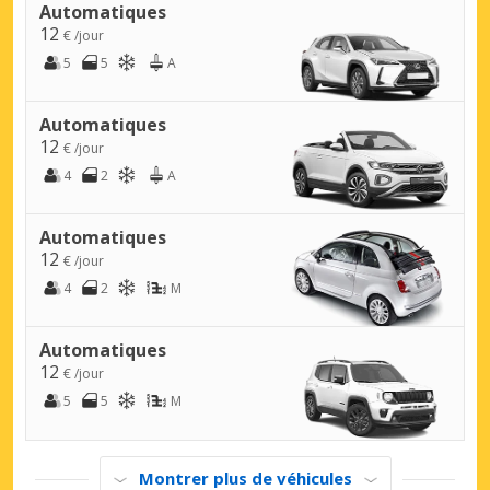
Automatiques
12
€ /jour
5
5
A
Automatiques
12
€ /jour
4
2
A
Automatiques
12
€ /jour
4
2
M
Automatiques
12
€ /jour
5
5
M
Montrer plus de véhicules