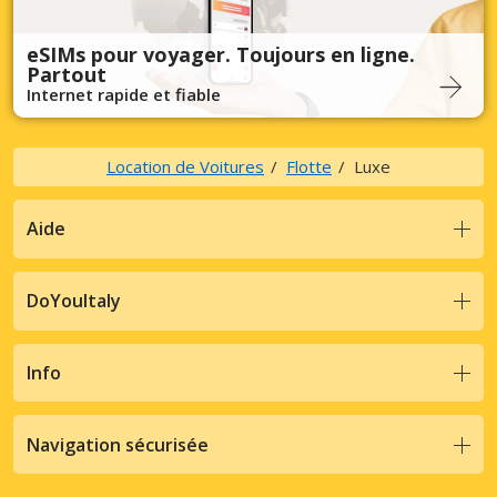
eSIMs pour voyager. Toujours en ligne.
Partout
Internet rapide et fiable
Location de Voitures
Flotte
Luxe
Aide
DoYouItaly
Info
Navigation sécurisée