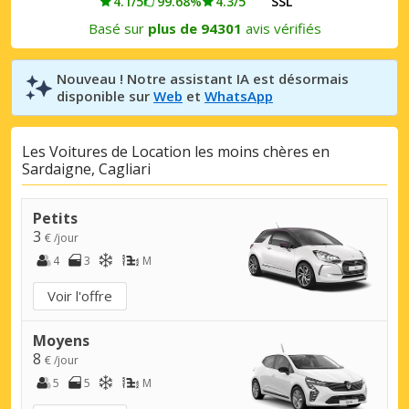
4.1/5
99.68%
4.3/5
SSL
Basé sur
plus de 94301
avis vérifiés
Nouveau ! Notre assistant IA est désormais
disponible sur
Web
et
WhatsApp
Les Voitures de Location les moins chères en
Sardaigne, Cagliari
Petits
3
€ /jour
4
3
M
Voir l'offre
Moyens
8
€ /jour
5
5
M