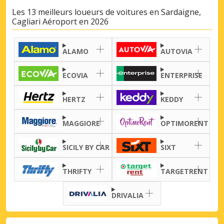
Les 13 meilleurs loueurs de voitures en Sardaigne,
Promotions spéciales
Cagliari Aéroport en 2026
Accédez à toutes vos réservations en un
seul endroit
ALAMO
AUTOVIA
ECOVIA
ENTERPRISE
Se connecter avec eLink
HERTZ
KEDDY
MAGGIORE
OPTIMORENT
SICILY BY CAR
SIXT
THRIFTY
TARGETRENT
DRIVALIA