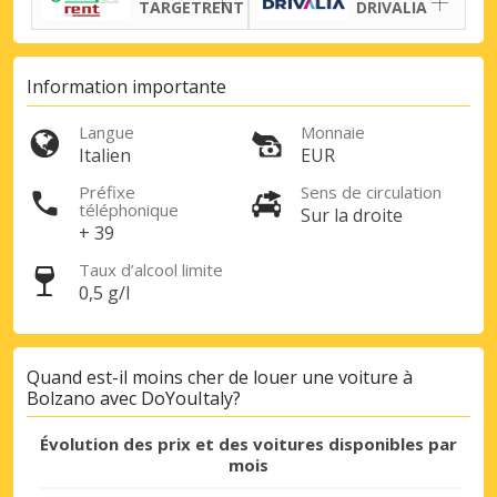
TARGETRENT
DRIVALIA
Information importante
Langue
Monnaie
Italien
EUR
Préfixe
Sens de circulation
téléphonique
Sur la droite
+ 39
Promotions spéciales
Accédez à toutes vos réservations en un
Taux d’alcool limite
seul endroit
0,5 g/l
Quand est-il moins cher de louer une voiture à
Se connecter avec eLink
Bolzano avec DoYouItaly?
Évolution des prix et des voitures disponibles par
mois