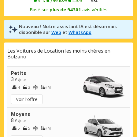
4.1/5
99.68%
4.3/5
SSL
Basé sur
plus de 94301
avis vérifiés
Nouveau ! Notre assistant IA est désormais
disponible sur
Web
et
WhatsApp
Les Voitures de Location les moins chères en
Bolzano
Petits
3
€ /jour
4
3
M
Voir l'offre
Moyens
8
€ /jour
5
5
M