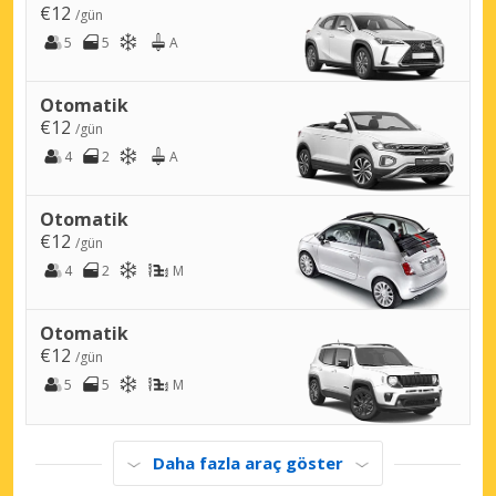
€12
/gün
5
5
A
Otomatik
€12
/gün
4
2
A
Otomatik
€12
/gün
4
2
M
Otomatik
€12
/gün
5
5
M
Daha fazla araç göster