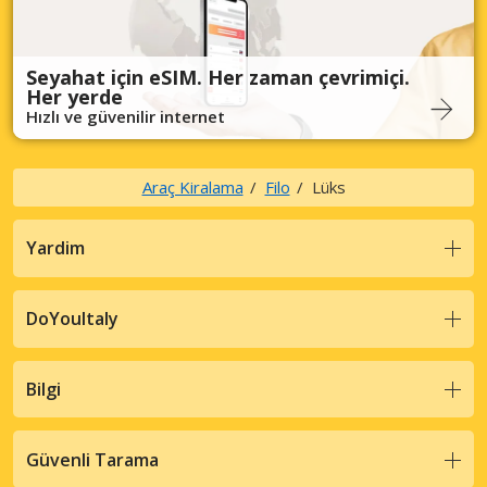
Seyahat için eSIM. Her zaman çevrimiçi.
Her yerde
Hızlı ve güvenilir internet
Araç Kiralama
Filo
Lüks
Yardim
DoYouItaly
Bilgi
Güvenli Tarama