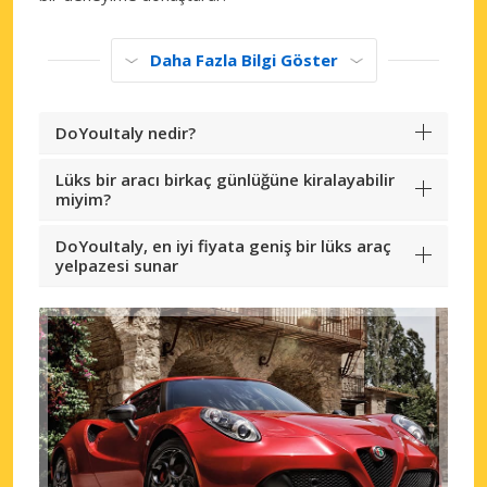
Daha Fazla Bilgi Göster
DoYouItaly nedir?
Lüks bir aracı birkaç günlüğüne kiralayabilir
miyim?
DoYouItaly, en iyi fiyata geniş bir lüks araç
yelpazesi sunar
Büyük tasarruflar
Özel iş ortağı tekliflerine erişim sağlayın