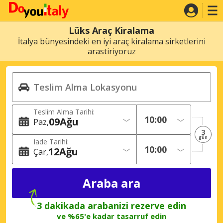
Lüks Araç Kiralama
İtalya bünyesindeki en iyi araç kiralama sirketlerini
arastiriyoruz
Teslim Alma Tarihi:
09
Ağu
Paz
3
gün
Iade Tarihi:
12
Ağu
Çar
3 dakikada arabanizi rezerve edin
ve %65'e kadar tasarruf edin