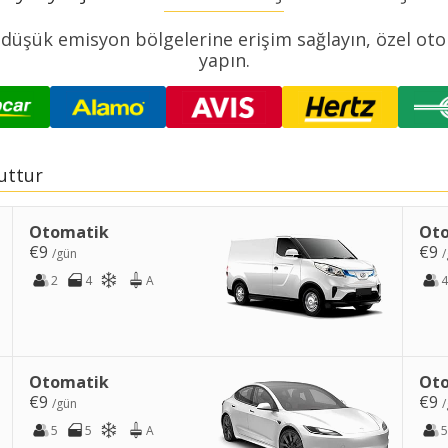
ın; düşük emisyon bölgelerine erişim sağlayın, özel ot
yapın.
cuttur
Otomatik
Ot
€9
€9
/gün
/
2
4
A
4
Otomatik
Ot
€9
€9
/gün
/
5
5
A
5