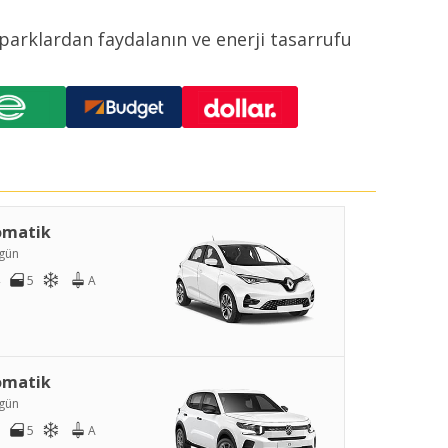
oparklardan faydalanın ve enerji tasarrufu
omatik
gün
5
A
omatik
gün
5
A