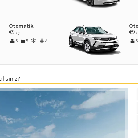
Otomatik
Ot
€9
€9
/gün
/
5
5
A
5
lısınız?