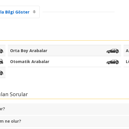
Büyük tasarruflar
la Bilgi Göster
Özel iş ortağı tekliflerine erişim sağlayın
eLink ile giriş yap
Orta Boy Arabalar
A
Otomatik Arabalar
L
ulan Sorular
ar?
m ne olur?