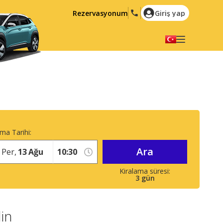
Rezervasyonum
Giriş yap
Dilinizi seçiniz
English
Español
Deutsch
Français
Italiano
Nederlands
Português
English (US)
ma Tarihi:
Polski
Türkçe
Ara
Per,
13
Ağu
Română
Ελληνικά
Русский
Hrvatski
3
gün
العربية
in