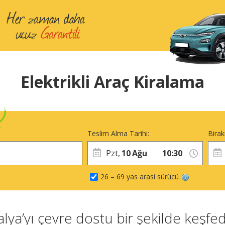
Elektrikli Araç Kiralama
Teslim Alma Tarihi:
Birak
Pzt,
10
Ağu
26 – 69 yas arasi sürücü
talya’yı çevre dostu bir şekilde keşfed