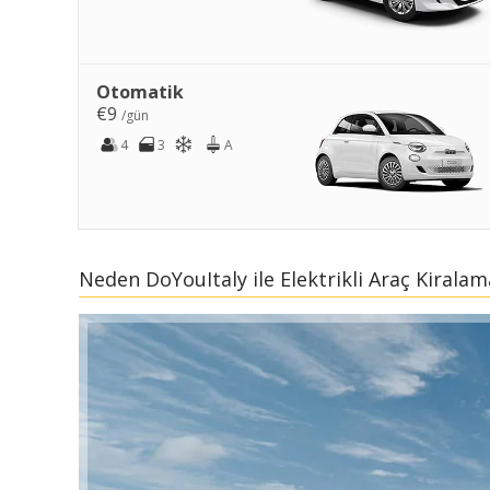
Otomatik
€9
/gün
4
3
A
Neden DoYouItaly ile Elektrikli Araç Kiralama