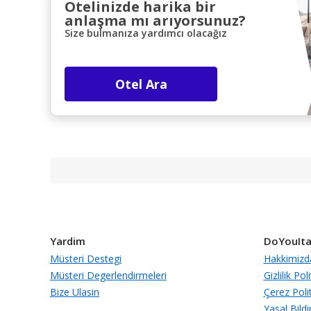
Otelinizde harika bir
anlaşma mı arıyorsunuz?
Size bulmanıza yardımcı olacağız
Otel Ara
Yardim
DoYouIta
Müsteri Destegi
Hakkimizd
Müsteri Degerlendirmeleri
Gizlilik Poli
Bize Ulasin
Çerez Polit
Yasal Bildi