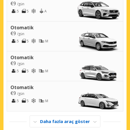
€9
/gün
5
5
A
Otomatik
€9
/gün
5
5
M
Otomatik
€9
/gün
5
5
M
Otomatik
€9
/gün
5
5
M
Daha fazla araç göster