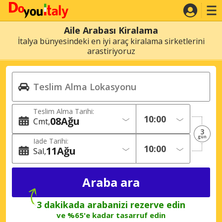
Aile Arabası Kiralama
İtalya bünyesindeki en iyi araç kiralama sirketlerini
arastiriyoruz
Teslim Alma Tarihi:
08
Ağu
Cmt
3
gün
Iade Tarihi:
11
Ağu
Sal
3 dakikada arabanizi rezerve edin
ve %65'e kadar tasarruf edin