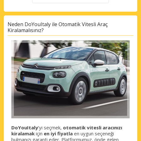
Neden DoYouItaly ile Otomatik Vitesli Araç
Kiralamalısınız?
DoYouItaly
’yi seçmek,
otomatik vitesli aracınızı
kiralamak
için
en iyi fiyatla
en uygun seçeneği
bulmanızı garanti eder. Platformumuz, önde gelen