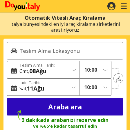
Otomatik Vitesli Araç Kiralama
İtalya bünyesindeki en iyi araç kiralama sirketlerini
arastiriyoruz
Teslim Alma Tarihi:
08
Ağu
Cmt
3
gün
Iade Tarihi:
11
Ağu
Sal
3 dakikada arabanizi rezerve edin
ve %65'e kadar tasarruf edin