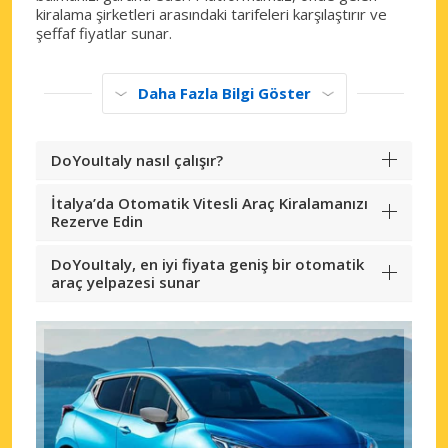
kiralama şirketleri arasındaki tarifeleri karşılaştırır ve
şeffaf fiyatlar sunar.
Daha Fazla Bilgi Göster
DoYouItaly nasıl çalışır?
İtalya’da Otomatik Vitesli Araç Kiralamanızı
Rezerve Edin
DoYouItaly, en iyi fiyata geniş bir otomatik
araç yelpazesi sunar
Büyük tasarruflar
Özel iş ortağı tekliflerine erişim sağlayın
eLink ile giriş yap