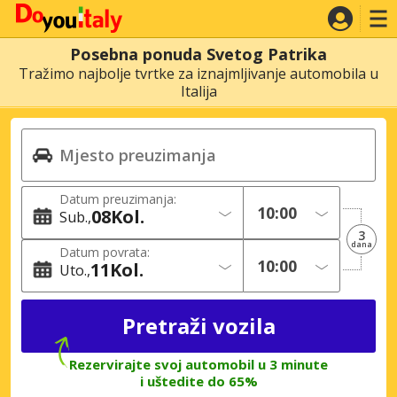
Posebna ponuda Svetog Patrika
Tražimo najbolje tvrtke za iznajmljivanje automobila u
Italija
Datum preuzimanja:
08
Kol.
Sub.
3
dana
Datum povrata:
11
Kol.
Uto.
Rezervirajte svoj automobil u 3 minute
i uštedite do 65%