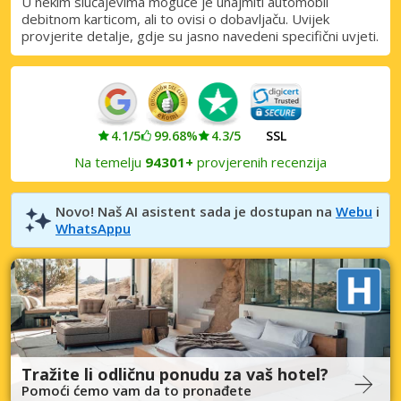
U nekim slučajevima moguće je unajmiti automobil
Prijava putem eLinka
debitnom karticom, ali to ovisi o dobavljaču. Uvijek
provjerite detalje, gdje su jasno navedeni specifični uvjeti.
4.1/5
99.68%
4.3/5
SSL
Na temelju
94301+
provjerenih recenzija
Novo! Naš AI asistent sada je dostupan na
Webu
i
WhatsAppu
Tražite li odličnu ponudu za vaš hotel?
Pomoći ćemo vam da to pronađete