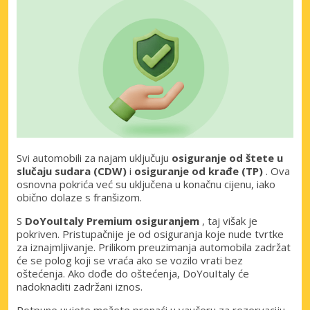
Svi automobili za najam uključuju
osiguranje od štete u
slučaju sudara (CDW)
i
osiguranje od krađe (TP)
. Ova
osnovna pokrića već su uključena u konačnu cijenu, iako
obično dolaze s franšizom.
S
DoYouItaly Premium osiguranjem
, taj višak je
pokriven. Pristupačnije je od osiguranja koje nude tvrtke
za iznajmljivanje. Prilikom preuzimanja automobila zadržat
će se polog koji se vraća ako se vozilo vrati bez
oštećenja. Ako dođe do oštećenja, DoYouItaly će
nadoknaditi zadržani iznos.
Potpune uvjete možete pronaći u vaučeru za rezervaciju