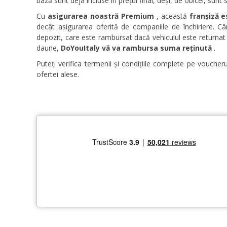
bază sunt deja incluse în prețul final, deși, de obicei, sunt
Cu
asigurarea noastră Premium
, această
franșiză e
decât asigurarea oferită de companiile de închiriere. Câ
depozit, care este rambursat dacă vehiculul este returnat n
daune,
DoYouItaly vă va rambursa suma reținută
.
Puteți verifica termenii și condițiile complete pe voucher
ofertei alese.