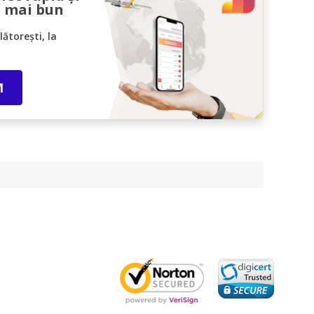
l mai bun
ătorești, la
M