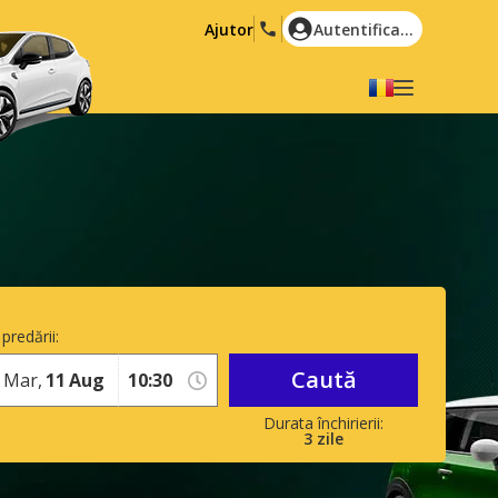
Ajutor
Autentificare
Alegeți limba dvs
English
Español
Deutsch
Français
Italiano
Nederlands
Português
English (US)
Polski
Türkçe
predării:
Română
Ελληνικά
Caută
Mar,
11
Aug
Русский
Hrvatski
العربية
3
zile