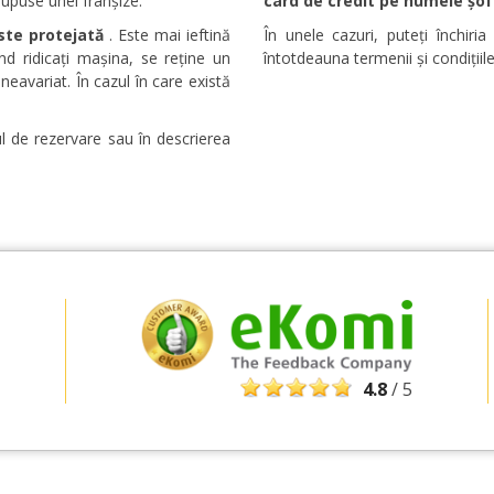
 supuse unei franșize.
card de credit pe numele șofe
ste protejată
. Este mai ieftină
În unele cazuri, puteți închiri
nd ridicați mașina, se reține un
întotdeauna termenii și condițiile
eavariat. În cazul în care există
ul de rezervare sau în descrierea
Economii de top
Accesați ofertele exclusive ale furnizorilor
noștri
4.8
/ 5
Autentificare cu eLink