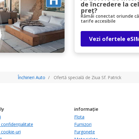
de încredere la ce
preț?
Rămâi conectat oriunde căl
tarife accesibile
Vezi ofertele eSI
Închirieri Auto
Ofertă specială de Ziua Sf. Patrick
ly
informație
i
Flota
 confidențialitate
Furnizori
 cookie-uri
Furgonete