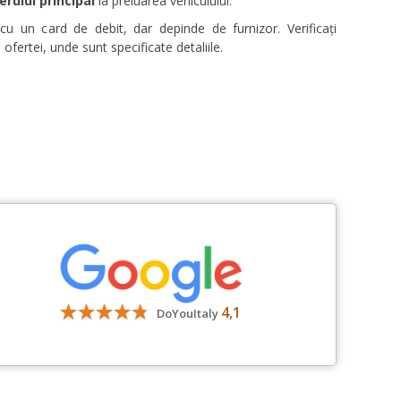
rului principal
la preluarea vehiculului.
a cu un card de debit, dar depinde de furnizor. Verificați
 ofertei, unde sunt specificate detaliile.
4,1
DoYouItaly