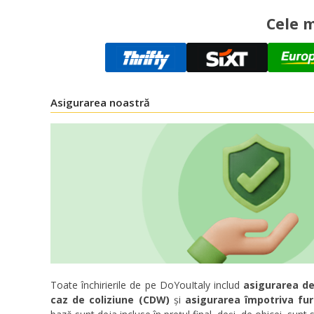
Cele m
Asigurarea noastră
Toate închirierile de pe DoYouItaly includ
asigurarea de
caz de coliziune (CDW)
și
asigurarea împotriva fur