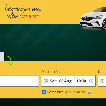
Data ridicării:
Data 
Sâm,
08
Aug
Șofer între 26 și 69 de ani