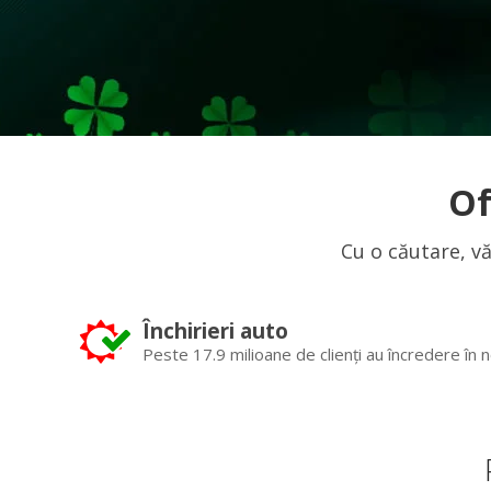
Of
Cu o căutare, vă
Închirieri auto
Peste 17.9 milioane de clienți au încredere în n