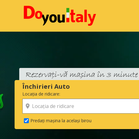
Închirieri Auto
Locația de ridicare:
Predați mașina la același birou