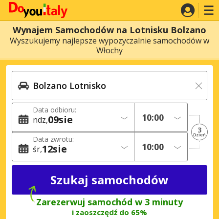
Wynajem Samochodów na Lotnisku Bolzano
Wyszukujemy najlepsze wypozyczalnie samochodów w
Włochy
Data odbioru:
09
sie
ndz
3
Dzień
Data zwrotu:
12
sie
śr
Zarezerwuj samochód w 3 minuty
i zaoszczędź do 65%