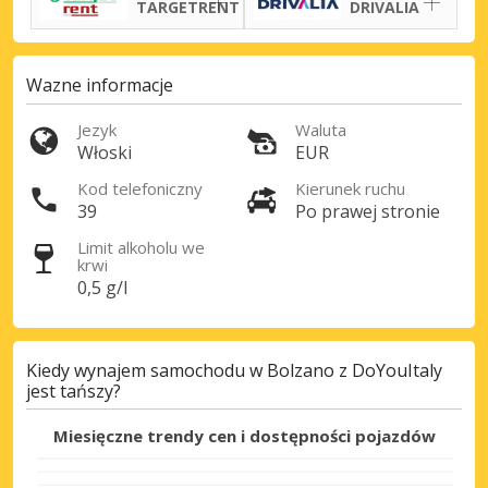
TARGETRENT
DRIVALIA
Wazne informacje
Jezyk
Waluta
Włoski
EUR
Kod telefoniczny
Kierunek ruchu
39
Po prawej stronie
Najlepsze oszczędności
Limit alkoholu we
Uzyskaj dostęp do ekskluzywnych ofert
krwi
partnerów
0,5 g/l
Kiedy wynajem samochodu w Bolzano z DoYouItaly
Zaloguj się przez eLink
jest tańszy?
Miesięczne trendy cen i dostępności pojazdów