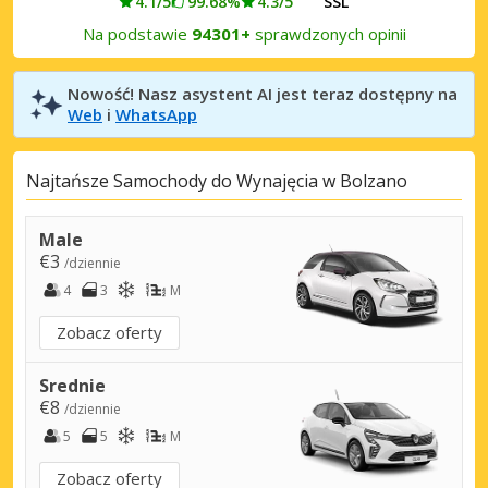
4.1/5
99.68%
4.3/5
SSL
Na podstawie
94301+
sprawdzonych opinii
Nowość! Nasz asystent AI jest teraz dostępny na
Web
i
WhatsApp
Najtańsze Samochody do Wynajęcia w Bolzano
Male
€3
/dziennie
4
3
M
Zobacz oferty
Srednie
€8
/dziennie
5
5
M
Zobacz oferty