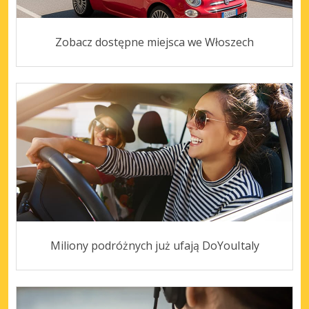
Zobacz dostępne miejsca we Włoszech
Miliony podróżnych już ufają DoYouItaly