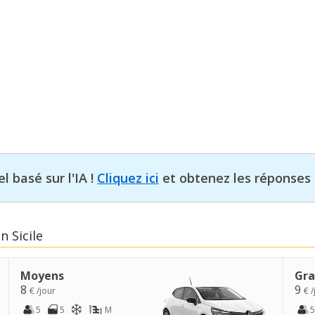
l basé sur l'IA !
Cliquez ici
et obtenez les réponses 
n Sicile
Moyens
Gra
8
9
€ /jour
€ /
5
5
M
5