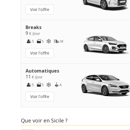
Voir l'offre
Breaks
9
€ /jour
5
5
M
Voir l'offre
Automatiques
11
€ /jour
5
5
A
Voir l'offre
Que voir en Sicile ?