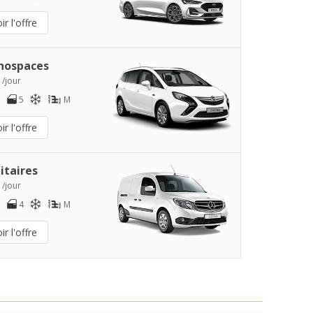
ir l'offre
nospaces
 /jour
5
M
ir l'offre
litaires
 /jour
4
M
ir l'offre