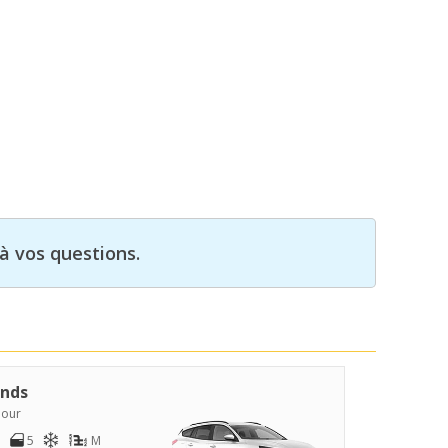
à vos questions.
nds
jour
5
M