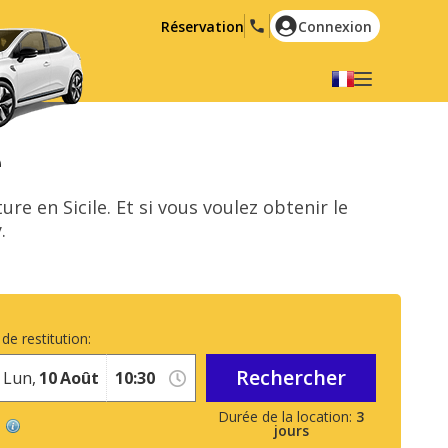
Réservation
Connexion
Choisir votre langue
English
Español
e
Deutsch
Français
re en Sicile. Et si vous voulez obtenir le
Italiano
Nederlands
.
Português
English (US)
Polski
Türkçe
Română
Ελληνικά
de restitution:
Русский
Hrvatski
Rechercher
Lun,
10
Août
العربية
3
jours