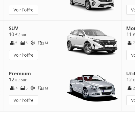
Voir l'offre
Vo
SUV
Mo
10
11
€ /jour
€
5
5
M
7
Voir l'offre
Vo
Premium
Uti
12
12
€ /jour
€
4
5
M
2
Voir l'offre
Vo