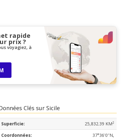
net rapide
ur prix ?
ous voyagiez, à
IM
Données Clés sur Sicile
2
Superficie:
25,832.39 KM
Coordonnées:
37°36'0''N,