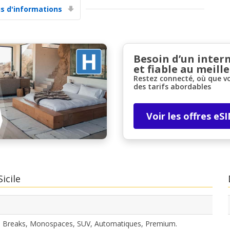
us d'informations
Besoin d’un inter
et fiable au meille
Restez connecté, où que v
des tarifs abordables
Promotions spéciales
Accédez à toutes vos réservations en un seul
endroit
Voir les offres eS
Se connecter avec eLink
icile
s, Breaks, Monospaces, SUV, Automatiques, Premium.