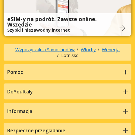
eSIM-y na podróż. Zawsze online.
Wszędzie
Szybki i niezawodny internet
Wypozyczalnia Samochodów
Włochy
Wenecja
Lotnisko
Pomoc
DoYouItaly
Informacja
Bezpieczne przegladanie