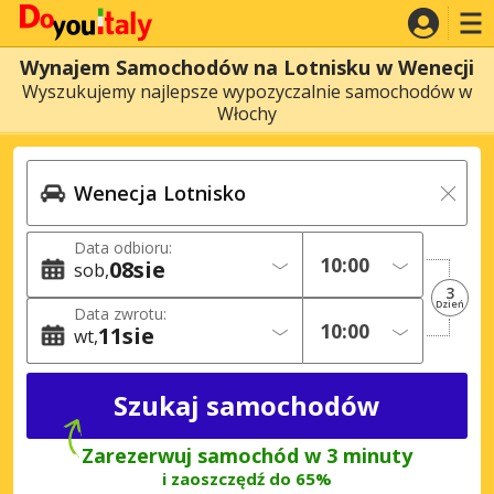
Wynajem Samochodów na Lotnisku w Wenecji
Wyszukujemy najlepsze wypozyczalnie samochodów w
Włochy
Data odbioru:
08
sie
sob
3
Dzień
Data zwrotu:
11
sie
wt
Zarezerwuj samochód w 3 minuty
i zaoszczędź do 65%