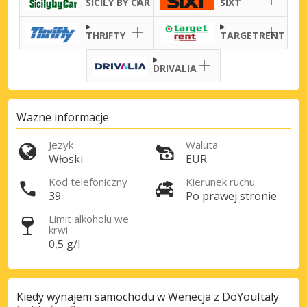
SICILY BY CAR
SIXT
THRIFTY
TARGETRENT
Najlepsze oszczędności
Uzyskaj dostęp do ekskluzywnych ofert
partnerów
DRIVALIA
Wazne informacje
Zaloguj się przez eLink
Jezyk
Waluta
Włoski
EUR
Kod telefoniczny
Kierunek ruchu
39
Po prawej stronie
Limit alkoholu we
krwi
0,5 g/l
Kiedy wynajem samochodu w Wenecja z DoYouItaly