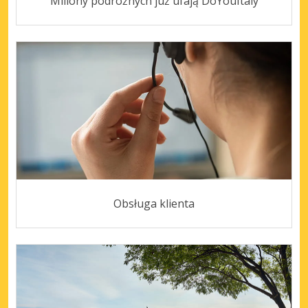
Miliony podróżnych już ufają DoYouItaly
Obsługa klienta