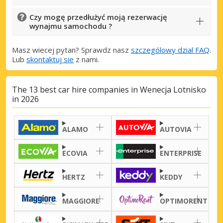
Czy mogę przedłużyć moją rezerwację
wynajmu samochodu ?
Masz wiecej pytan? Sprawdz nasz
szczególowy dzial FAQ
.
Lub
skontaktuj sie
z nami.
The 13 best car hire companies in Wenecja Lotnisko
in 2026
ALAMO
AUTOVIA
ECOVIA
ENTERPRISE
HERTZ
KEDDY
MAGGIORE
OPTIMORENT