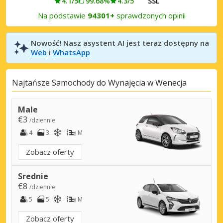
4.1/5
99.68%
4.3/5
SSL
Na podstawie
94301+
sprawdzonych opinii
Nowość! Nasz asystent AI jest teraz dostępny na
Web
i
WhatsApp
Najtańsze Samochody do Wynajęcia w Wenecja
Male
€3
/dziennie
4
3
M
Zobacz oferty
Srednie
€8
/dziennie
5
5
M
Zobacz oferty