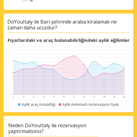
DoYouItaly ile Bari şehrinde araba kiralamak ne
zaman daha ucuzdur?
Fiyatlardaki ve araç bulunabilirliğindeki aylık eğilimler
Büyük tasarruflar
Özel iş ortağı tekliflerine erişim sağlayın
Aylık araç müsaitliği
Aylık minimum rezervasyon fiyatı
eLink ile giriş yap
Neden DoYouItaly ile rezervasyon
yaptirmalisiniz?