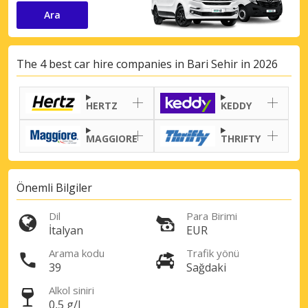
Ara
The 4 best car hire companies in Bari Sehir in 2026
HERTZ
KEDDY
MAGGIORE
THRIFTY
Önemli Bilgiler
Dil
Para Birimi
İtalyan
EUR
Arama kodu
Trafik yönü
39
Sağdaki
Alkol siniri
0,5 g/l