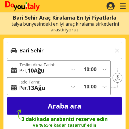
Bari Sehir Araç Kiralama En Iyi Fiyatlarla
İtalya bünyesindeki en iyi araç kiralama sirketlerini
arastiriyoruz
Teslim Alma Tarihi:
10
Ağu
Pzt
3
gün
Iade Tarihi:
13
Ağu
Per
3 dakikada arabanizi rezerve edin
ve %65'e kadar tasarruf edin