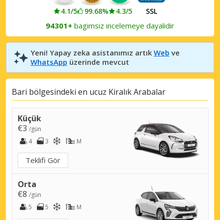
4.1/5
99.68%
4.3/5
SSL
94301+
bagimsiz incelemeye dayalidir
Yeni! Yapay zeka asistanımız artık
Web
ve
WhatsApp
üzerinde mevcut
Bari bölgesindeki en ucuz Kiralık Arabalar
Küçük
€3
/gün
4
3
M
Teklifi Gör
Orta
€8
/gün
5
5
M