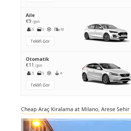
Aile
€9
/gün
5
5
M
Teklifi Gör
Otomatik
€11
/gün
5
5
A
Teklifi Gör
Cheap Araç Kiralama at Milano, Arese Sehir