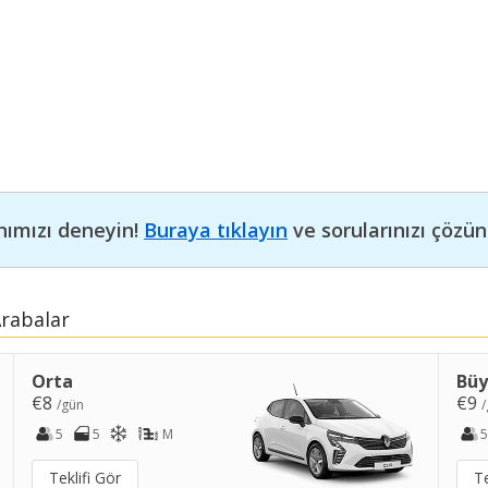
nımızı deneyin!
Buraya tıklayın
ve sorularınızı çözün
Arabalar
Orta
Bü
€8
€9
/gün
/
5
5
M
5
Teklifi Gör
Te