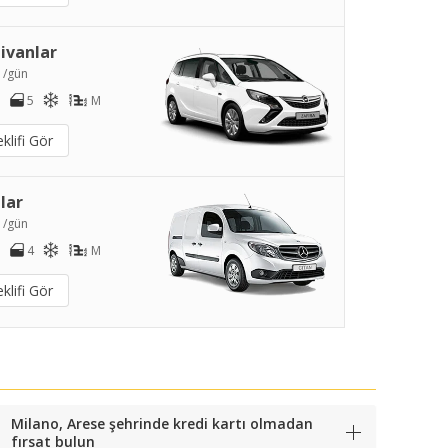
ivanlar
1
/gün
5
M
klifi Gör
lar
2
/gün
4
M
klifi Gör
Milano, Arese şehrinde kredi kartı olmadan
fırsat bulun