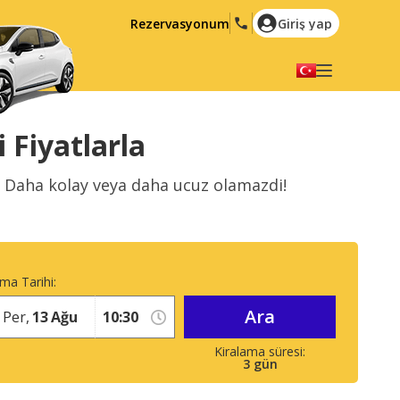
Rezervasyonum
Giriş yap
Dilinizi seçiniz
English
Español
 Fiyatlarla
Deutsch
Français
z. Daha kolay veya daha ucuz olamazdi!
Italiano
Nederlands
Português
English (US)
Polski
Türkçe
ma Tarihi:
Română
Ελληνικά
Ara
Русский
Hrvatski
Per,
13
Ağu
العربية
3
gün