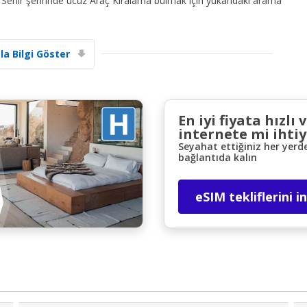
 Sehir şehrinde ucuz Araç Kiralama bulmak için yukarıdaki arama
la Bilgi Göster
En iyi fiyata hızlı 
Büyük tasarruflar
internete mi ihtiy
Özel iş ortağı tekliflerine erişim sağlayın
Seyahat ettiğiniz her yerd
bağlantıda kalın
eSIM tekliflerini i
eLink ile giriş yap