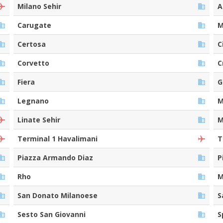
Milano Sehir
A
Carugate
M
Certosa
C
Corvetto
C
Fiera
G
Legnano
M
Linate Sehir
M
Terminal 1 Havalimani
T
Piazza Armando Diaz
P
Rho
M
San Donato Milanoese
S
Sesto San Giovanni
S