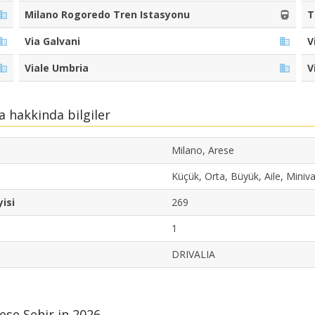
Milano Rogoredo Tren Istasyonu
T
Via Galvani
V
Viale Umbria
V
a hakkinda bilgiler
Milano, Arese
Küçük, Orta, Büyük, Aile, Miniv
isi
269
1
DRIVALIA
ese Sehir in 2026