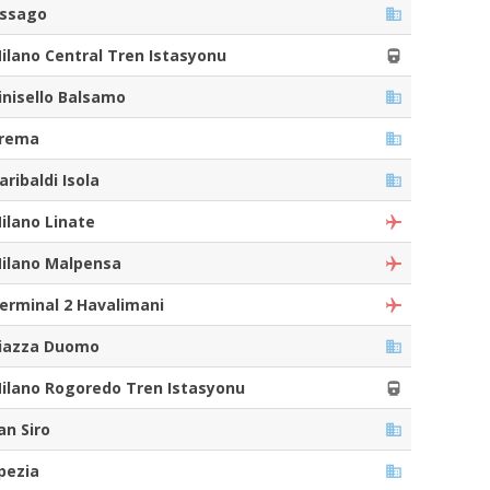
ssago
ilano Central Tren Istasyonu
inisello Balsamo
rema
aribaldi Isola
ilano Linate
ilano Malpensa
erminal 2 Havalimani
iazza Duomo
ilano Rogoredo Tren Istasyonu
an Siro
pezia