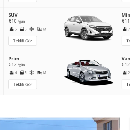
SUV
Min
€10
€1
/gün
5
5
M
7
Teklifi Gör
Te
Prim
Van
€12
€1
/gün
4
5
M
2
Teklifi Gör
Te