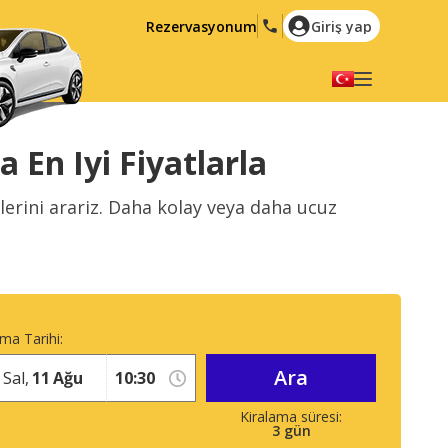
Rezervasyonum
Giriş yap
Dilinizi seçiniz
English
Español
 En Iyi Fiyatlarla
Deutsch
Français
lerini arariz. Daha kolay veya daha ucuz
Italiano
Nederlands
Português
English (US)
Polski
Türkçe
Română
Ελληνικά
ma Tarihi:
Русский
Hrvatski
Ara
Sal,
11
Ağu
العربية
3
gün