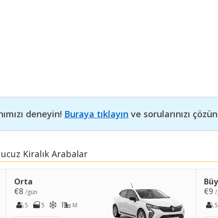
nımızı deneyin!
Buraya tıklayın
ve sorularınızı çözün
ucuz Kiralık Arabalar
Orta
Bü
€8
€9
/gün
/
5
5
M
5