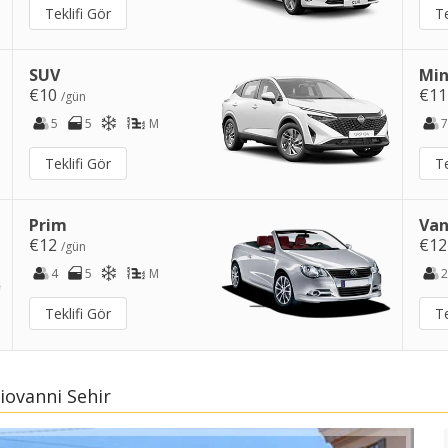
Teklifi Gör
Te
SUV
Min
€10
€1
/gün
5
5
M
7
Teklifi Gör
Te
Prim
Van
€12
€1
/gün
4
5
M
2
Teklifi Gör
Te
iovanni Sehir