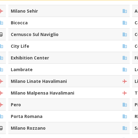
Milano Sehir
A
Bicocca
C
Cernusco Sul Naviglio
C
City Life
C
Exhibition Center
F
Lambrate
L
Milano Linate Havalimani
L
Milano Malpensa Havalimani
T
Pero
P
Porta Romana
R
Milano Rozzano
S