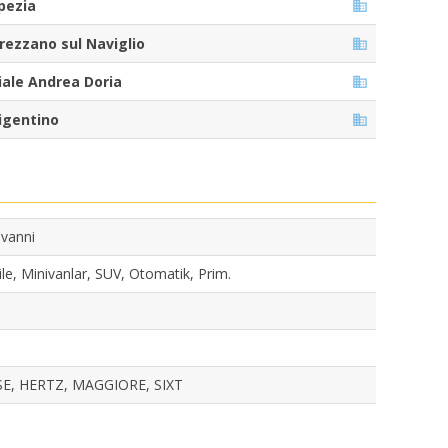
pezia
rezzano sul Naviglio
iale Andrea Doria
igentino
ovanni
le, Minivanlar, SUV, Otomatik, Prim.
SE, HERTZ, MAGGIORE, SIXT