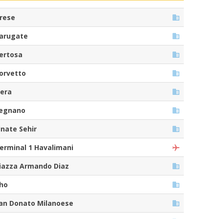
rese
arugate
ertosa
orvetto
iera
egnano
inate Sehir
erminal 1 Havalimani
iazza Armando Diaz
ho
an Donato Milanoese