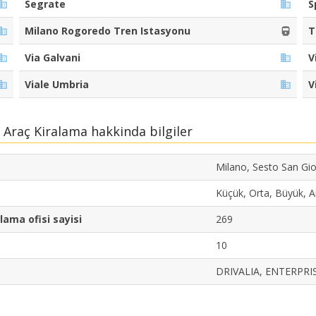
Segrate
S
Milano Rogoredo Tren Istasyonu
T
Via Galvani
V
Viale Umbria
V
 Araç Kiralama hakkinda bilgiler
Milano, Sesto San Gi
Küçük, Orta, Büyük, Ai
lama ofisi sayisi
269
10
DRIVALIA, ENTERPRI