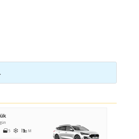
.
yük
gün
5
M