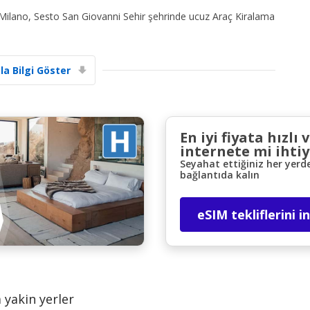
 Milano, Sesto San Giovanni Sehir şehrinde ucuz Araç Kiralama
la Bilgi Göster
Büyük tasarruflar
En iyi fiyata hızlı 
Özel iş ortağı tekliflerine erişim sağlayın
internete mi ihtiy
Seyahat ettiğiniz her yerd
bağlantıda kalın
eLink ile giriş yap
eSIM tekliflerini i
yakin yerler