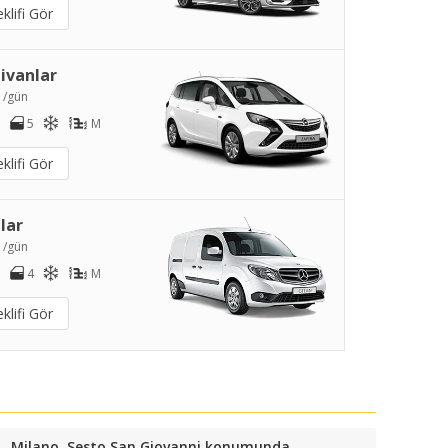
klifi Gör
ivanlar
1
/gün
5
M
klifi Gör
lar
2
/gün
4
M
klifi Gör
Milano, Sesto San Giovanni konumunda