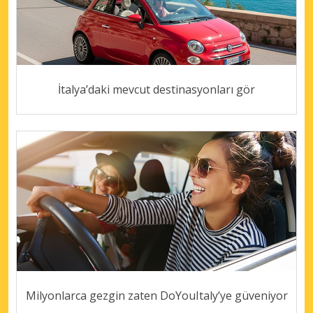
İtalya’daki mevcut destinasyonları gör
Milyonlarca gezgin zaten DoYouItaly’ye güveniyor