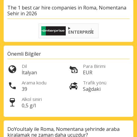
The 1 best car hire companies in Roma, Nomentana
Sehir in 2026
ENTERPRISE
Önemli Bilgiler
Dil
Para Birimi
İtalyan
EUR
Büyük tasarruflar
Özel iş ortağı tekliflerine erişim sağlayın
Arama kodu
Trafik yönü
39
Sağdaki
Alkol siniri
0,5 g/l
eLink ile giriş yap
DoYouItaly ile Roma, Nomentana şehrinde araba
kiralamak ne zaman daha ucuzdur?