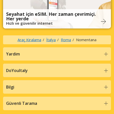
Seyahat için eSIM. Her zaman çevrimiçi.
Her yerde
Hızlı ve güvenilir internet
Araç Kiralama
İtalya
Roma
Nomentana
Yardim
DoYouItaly
Bilgi
Güvenli Tarama