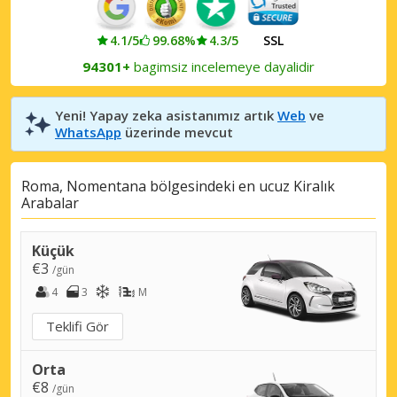
4.1/5
99.68%
4.3/5
SSL
94301+
bagimsiz incelemeye dayalidir
Yeni! Yapay zeka asistanımız artık
Web
ve
WhatsApp
üzerinde mevcut
Roma, Nomentana bölgesindeki en ucuz Kiralık
Arabalar
Küçük
€3
/gün
4
3
M
Teklifi Gör
Orta
€8
/gün