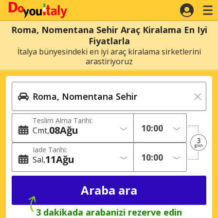
Roma, Nomentana Sehir Araç Kiralama En Iyi
Fiyatlarla
İtalya bünyesindeki en iyi araç kiralama sirketlerini
arastiriyoruz
Teslim Alma Tarihi:
08
Ağu
Cmt
3
gün
Iade Tarihi:
11
Ağu
Sal
3 dakikada arabanizi rezerve edin