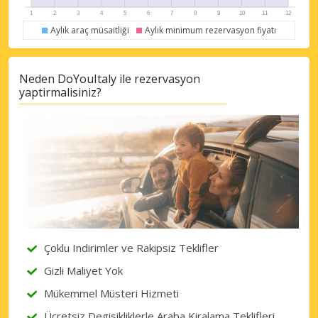
Aylık araç müsaitliği
Aylık minimum rezervasyon fiyatı
Büyük tasarruflar
Neden DoYouItaly ile rezervasyon
Özel iş ortağı tekliflerine erişim sağlayın
yaptirmalisiniz?
eLink ile giriş yap
Çoklu Indirimler ve Rakipsiz Teklifler
Gizli Maliyet Yok
Mükemmel Müsteri Hizmeti
Ücretsiz Degisikliklerle Araba Kiralama Teklifleri