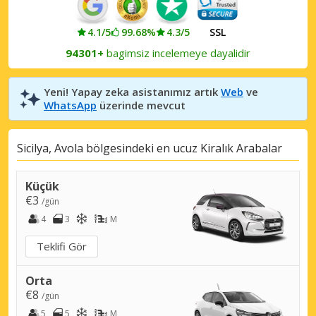
4.1/5
99.68%
4.3/5
SSL
94301+
bagimsiz incelemeye dayalidir
Yeni! Yapay zeka asistanımız artık
Web
ve
WhatsApp
üzerinde mevcut
Sicilya, Avola bölgesindeki en ucuz Kiralık Arabalar
Küçük
€3
/gün
4
3
M
Teklifi Gör
Orta
€8
/gün
5
5
M