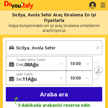
Sicilya, Avola Sehir Araç Kiralama En Iyi
Fiyatlarla
İtalya bünyesindeki en iyi araç kiralama sirketlerini
arastiriyoruz
Teslim Alma Tarihi:
08
Ağu
Cmt
3
gün
Iade Tarihi:
11
Ağu
Sal
3 dakikada arabanizi rezerve edin