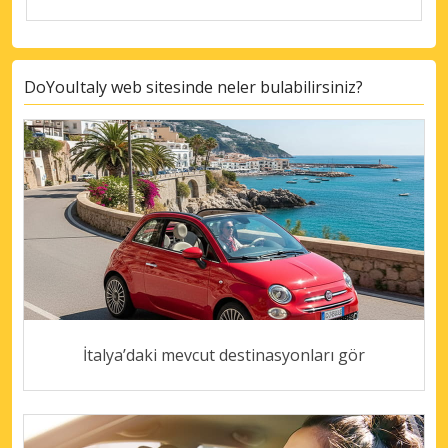
DoYouItaly web sitesinde neler bulabilirsiniz?
İtalya’daki mevcut destinasyonları gör