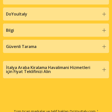
DoYouItaly
Bilgi
Güvenli Tarama
İtalya Araba Kiralama Havalimani Hizmetleri
için Fiyat Teklifinizi Alin
Tüm ticari markalar ve telif hakları DoYouItaly.com ¦