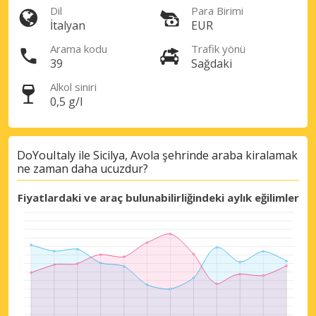
Dil
Para Birimi
İtalyan
EUR
Arama kodu
Trafik yönü
39
Sağdaki
Alkol siniri
0,5 g/l
DoYouItaly ile Sicilya, Avola şehrinde araba kiralamak
ne zaman daha ucuzdur?
Fiyatlardaki ve araç bulunabilirliğindeki aylık eğilimler