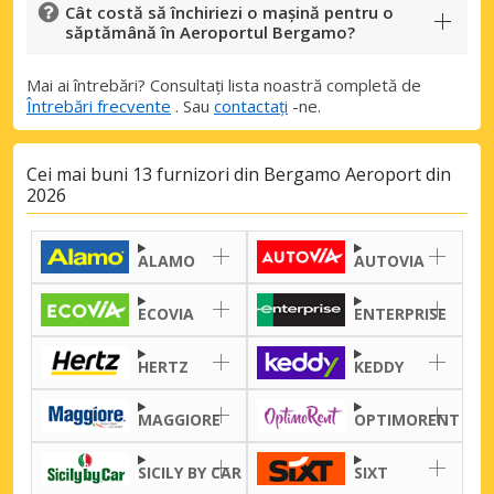
Cât costă să închiriezi o mașină pentru o
săptămână în Aeroportul Bergamo?
Mai ai întrebări? Consultați lista noastră completă de
Întrebări frecvente
. Sau
contactați
-ne.
Cei mai buni 13 furnizori din Bergamo Aeroport din
2026
ALAMO
AUTOVIA
Economii de top
Accesați ofertele exclusive ale
ECOVIA
ENTERPRISE
furnizorilor noștri
HERTZ
KEDDY
MAGGIORE
OPTIMORENT
Autentificare cu eLink
SICILY BY CAR
SIXT