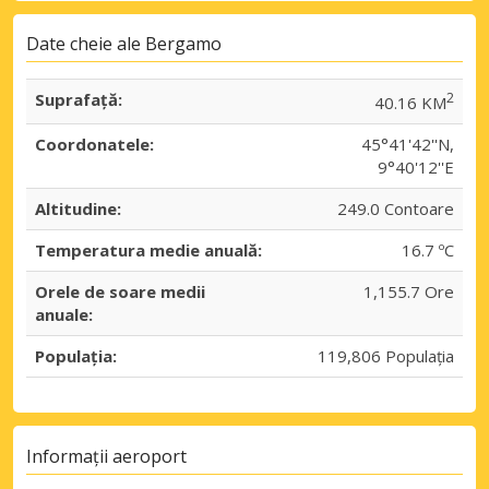
Date cheie ale Bergamo
Suprafaţă:
2
40.16 KM
Coordonatele:
45°41'42''N,
9°40'12''E
Altitudine:
249.0 Contoare
Temperatura medie anuală:
16.7 ºC
Orele de soare medii
1,155.7 Ore
anuale:
Populația:
119,806 Populația
Informații aeroport