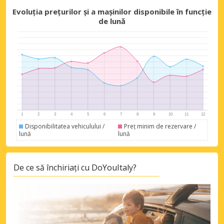
Evoluția prețurilor și a mașinilor disponibile în funcție
de lună
Disponibilitatea vehiculului /
Preț minim de rezervare /
lună
lună
De ce să închiriați cu DoYouItaly?