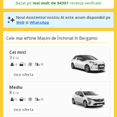
Bazat pe
mai mult de 94301
recenzii verificate
Nou! Asistentul nostru AI este acum disponibil pe
Web
și
WhatsApp
Cele mai ieftine Mașini de Închiriat în Bergamo
Cei mici
3
€ /zi
4
3
M
Vezi oferta
Mediu
8
€ /zi
5
5
M
Vezi oferta