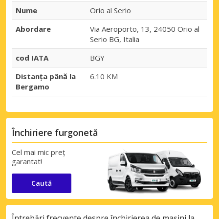
Nume
Orio al Serio
Abordare
Via Aeroporto, 13, 24050 Orio al
Serio BG, Italia
cod IATA
BGY
Distanța până la
6.10 KM
Bergamo
Închiriere furgonetă
Cel mai mic preț
garantat!
Caută
Întrebări frecvente despre închirierea de mașini la