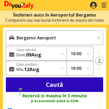
Închirieri auto în Aeroportul Bergamo
Comparăm cea mai bună închiriere de mașini din Italia
Data ridicării:
09
Aug
Dum
3
zile
Data predării:
12
Aug
Mie
Rezervă-ți mașina în 3 minute
și economisiți până la 65%