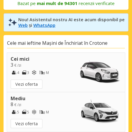
Bazat pe
mai mult de 94301
recenzii verificate
Nou! Asistentul nostru AI este acum disponibil pe
Web
și
WhatsApp
Cele mai ieftine Mașini de Închiriat în Crotone
Cei mici
3
€ /zi
4
3
M
Vezi oferta
Mediu
8
€ /zi
5
5
M
Vezi oferta