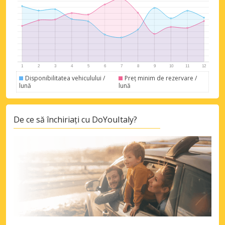
Economii de top
Accesați ofertele exclusive ale
Disponibilitatea vehiculului /
Preț minim de rezervare /
lună
lună
furnizorilor noștri
De ce să închiriați cu DoYouItaly?
Autentificare cu eLink