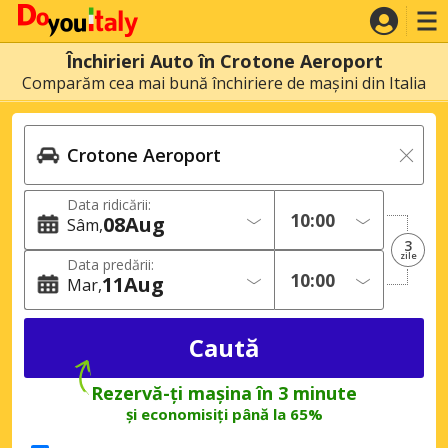
Închirieri Auto în Crotone Aeroport
Comparăm cea mai bună închiriere de mașini din Italia
Data ridicării:
08
Aug
Sâm
3
zile
Data predării:
11
Aug
Mar
Rezervă-ți mașina în 3 minute
și economisiți până la 65%