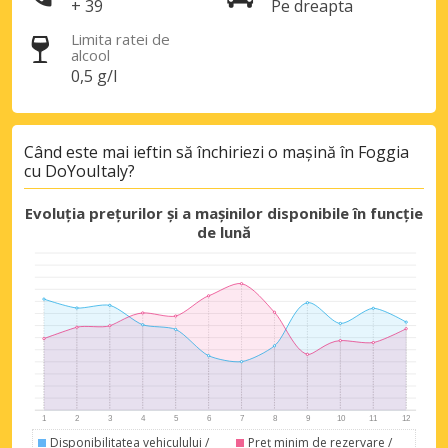
+ 39
Pe dreapta
Limita ratei de
alcool
0,5 g/l
Economii de top
Accesați ofertele exclusive ale
furnizorilor noștri
Când este mai ieftin să închiriezi o mașină în Foggia
cu DoYouItaly?
Evoluția prețurilor și a mașinilor disponibile în funcție
Autentificare cu eLink
de lună
Disponibilitatea vehiculului /
Preț minim de rezervare /