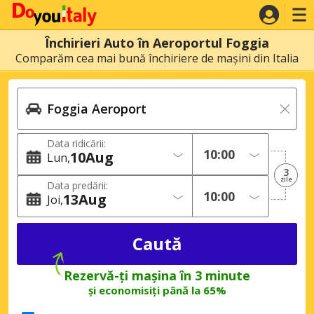
Închirieri Auto în Aeroportul Foggia
Comparăm cea mai bună închiriere de mașini din Italia
Data ridicării:
10
Aug
Lun
3
zile
Data predării:
13
Aug
Joi
Rezervă-ți mașina în 3 minute
și economisiți până la 65%