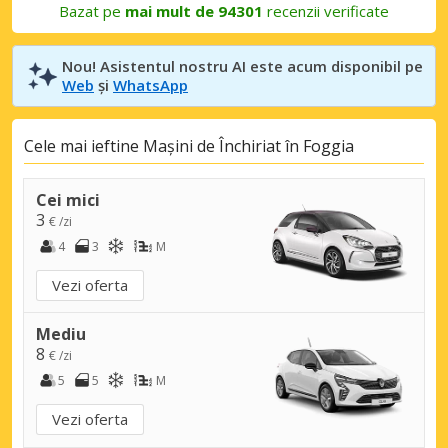
Bazat pe
mai mult de 94301
recenzii verificate
Nou! Asistentul nostru AI este acum disponibil pe
Web
și
WhatsApp
Cele mai ieftine Mașini de Închiriat în Foggia
Cei mici
3
€ /zi
4
3
M
Vezi oferta
Mediu
8
€ /zi
5
5
M
Vezi oferta