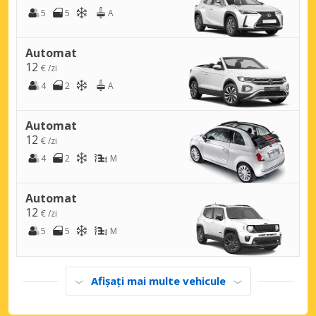
5
5
A
Automat
12
€ /zi
4
2
A
Automat
12
€ /zi
4
2
M
Automat
12
€ /zi
5
5
M
Afișați mai multe vehicule