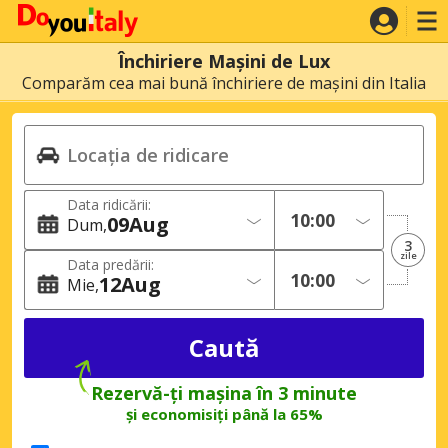
Închiriere Mașini de Lux
Comparăm cea mai bună închiriere de mașini din Italia
Data ridicării:
09
Aug
Dum
3
zile
Data predării:
12
Aug
Mie
Rezervă-ți mașina în 3 minute
și economisiți până la 65%