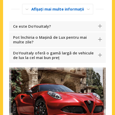
Afișați mai multe informații
Ce este DoYouItaly?
Pot închiria o Mașină de Lux pentru mai
multe zile?
DoYouItaly oferă o gamă largă de vehicule
de lux la cel mai bun preț
Economii de top
Accesați ofertele exclusive ale
furnizorilor noștri
Autentificare cu eLink