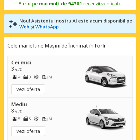
Bazat pe
mai mult de 94301
recenzii verificate
Nou! Asistentul nostru AI este acum disponibil pe
Web
și
WhatsApp
Cele mai ieftine Mașini de Închiriat în Forlì
Cei mici
3
€ /zi
4
3
M
Vezi oferta
Mediu
8
€ /zi
5
5
M
Vezi oferta