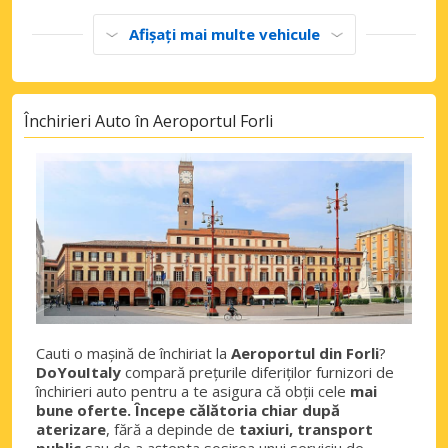
Afișați mai multe vehicule
Închirieri Auto în Aeroportul Forli
Cauti o mașină de închiriat la
Aeroportul din Forli
?
DoYouItaly
compară prețurile diferiților furnizori de
închirieri auto pentru a te asigura că obții cele
mai
bune oferte. Începe călătoria chiar după
aterizare
, fără a depinde de
taxiuri, transport
public
sau de a aștepta sosirea unui serviciu de