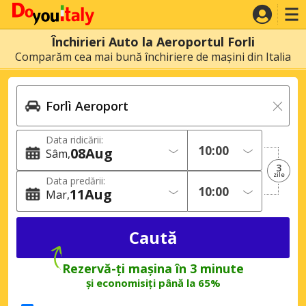
Închirieri Auto la Aeroportul Forli
Comparăm cea mai bună închiriere de mașini din Italia
Data ridicării:
08
Aug
Sâm
3
zile
Data predării:
11
Aug
Mar
Rezervă-ți mașina în 3 minute
și economisiți până la 65%