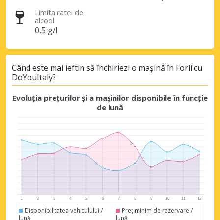
Limita ratei de
alcool
0,5 g/l
Economii de top
Accesați ofertele exclusive ale
furnizorilor noștri
Când este mai ieftin să închiriezi o mașină în Forlì cu
DoYouItaly?
Evoluția prețurilor și a mașinilor disponibile în funcție
Autentificare cu eLink
de lună
Disponibilitatea vehiculului /
Preț minim de rezervare /
lună
lună