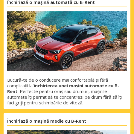
Închiriază o mașină automată cu B-Rent
Bucură-te de o conducere mai confortabilă și fără
complicații la
închirierea unei mașini automate cu B-
Rent
. Perfecte pentru oraș sau drumuri, mașinile
automate îți permit să te concentrezi pe drum fără să îți
faci griji pentru schimbările de viteză.
Economii de top
Închiriază o mașină medie cu B-Rent
Accesați ofertele exclusive ale
furnizorilor noștri