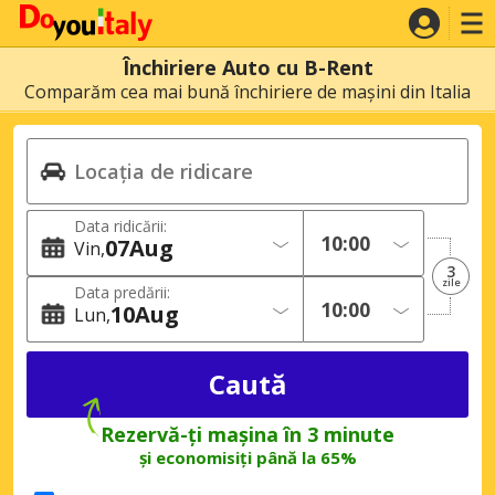
Închiriere Auto cu B-Rent
Comparăm cea mai bună închiriere de mașini din Italia
Data ridicării:
07
Aug
Vin
3
zile
Data predării:
10
Aug
Lun
Rezervă-ți mașina în 3 minute
și economisiți până la 65%