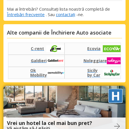
Mai ai întrebări? Consultați lista noastră completă de
Întrebări frecvente
. Sau
contactați
-ne.
Alte companii de Închiriere Auto asociate
C-rent
Ecovia
Galdieri
Noleggiare
Ok
Sicily
Mobility
by Car
Vrei un hotel la cel mai bun pret?
Vă ajutăm să-l găsiți