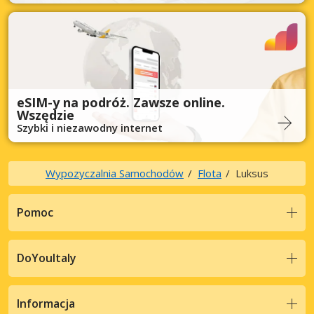
eSIM-y na podróż. Zawsze online.
Wszędzie
Szybki i niezawodny internet
Wypozyczalnia Samochodów
Flota
Luksus
Pomoc
DoYouItaly
Informacja