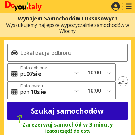
Wynajem Samochodów Luksusowych
Wyszukujemy najlepsze wypozyczalnie samochodów w
Włochy
Data odbioru:
07
sie
pt
3
Dzień
Data zwrotu:
10
sie
pon
Zarezerwuj samochód w 3 minuty
i zaoszczędź do 65%