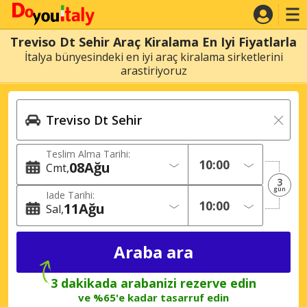
Treviso Dt Sehir Araç Kiralama En Iyi Fiyatlarla
İtalya bünyesindeki en iyi araç kiralama sirketlerini
arastiriyoruz
Teslim Alma Tarihi:
08
Ağu
Cmt
3
gün
Iade Tarihi:
11
Ağu
Sal
3 dakikada arabanizi rezerve edin
ve %65'e kadar tasarruf edin