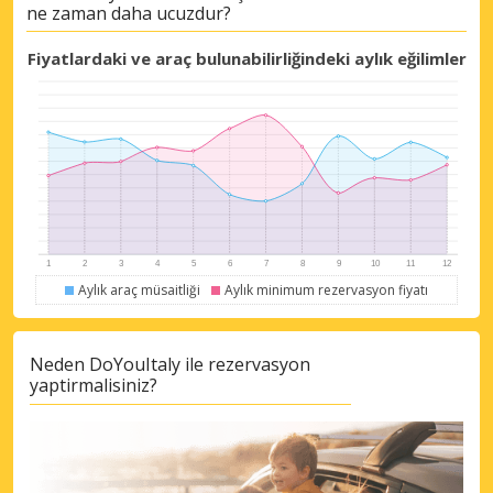
ne zaman daha ucuzdur?
Fiyatlardaki ve araç bulunabilirliğindeki aylık eğilimler
Büyük tasarruflar
Özel iş ortağı tekliflerine erişim sağlayın
Aylık araç müsaitliği
Aylık minimum rezervasyon fiyatı
eLink ile giriş yap
Neden DoYouItaly ile rezervasyon
yaptirmalisiniz?