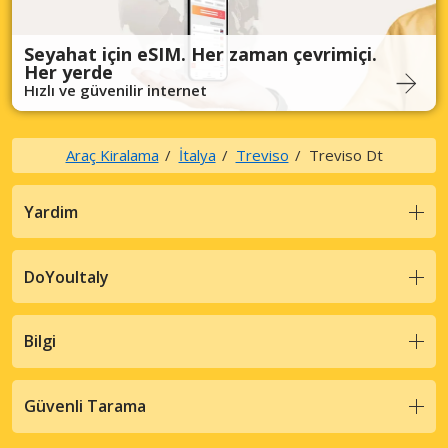
Seyahat için eSIM. Her zaman çevrimiçi.
Her yerde
Hızlı ve güvenilir internet
Araç Kiralama
İtalya
Treviso
Treviso Dt
Yardim
DoYouItaly
Bilgi
Güvenli Tarama