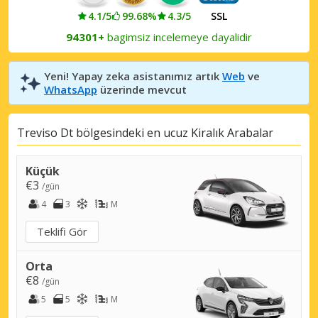
4.1/5
99.68%
4.3/5
SSL
94301+
bagimsiz incelemeye dayalidir
Yeni! Yapay zeka asistanımız artık
Web
ve
WhatsApp
üzerinde mevcut
Treviso Dt bölgesindeki en ucuz Kiralık Arabalar
Küçük
€3
/gün
4
3
M
Teklifi Gör
Orta
€8
/gün
5
5
M