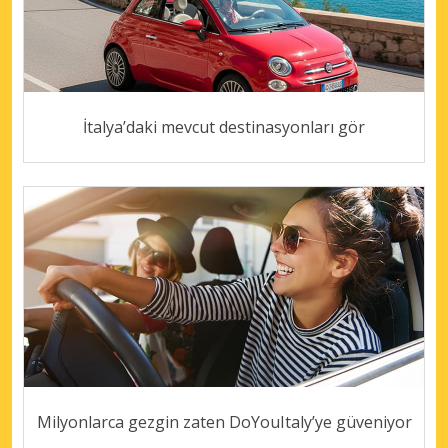
İtalya’daki mevcut destinasyonları gör
Milyonlarca gezgin zaten DoYouItaly’ye güveniyor