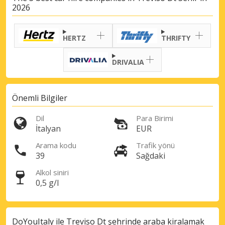
2026
HERTZ
THRIFTY
DRIVALIA
Önemli Bilgiler
Dil
Para Birimi
İtalyan
EUR
Arama kodu
Trafik yönü
39
Sağdaki
Alkol siniri
0,5 g/l
DoYouItaly ile Treviso Dt şehrinde araba kiralamak