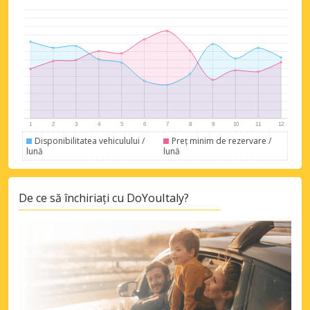
Economii de top
Accesați ofertele exclusive ale
furnizorilor noștri
Disponibilitatea vehiculului /
Preț minim de rezervare /
lună
lună
De ce să închiriați cu DoYouItaly?
Autentificare cu eLink