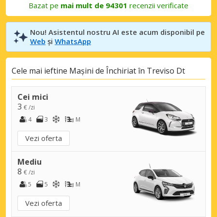
Bazat pe
mai mult de 94301
recenzii verificate
Nou! Asistentul nostru AI este acum disponibil pe
Web
și
WhatsApp
Cele mai ieftine Mașini de Închiriat în Treviso Dt
Cei mici
3
€ /zi
4
3
M
Vezi oferta
Mediu
8
€ /zi
5
5
M
Vezi oferta