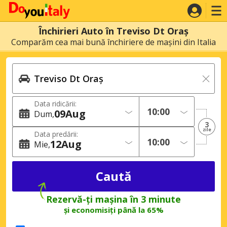
Închirieri Auto în Treviso Dt Oraș
Comparăm cea mai bună închiriere de mașini din Italia
Data ridicării:
09
Aug
Dum
3
zile
Data predării:
12
Aug
Mie
Rezervă-ți mașina în 3 minute
și economisiți până la 65%