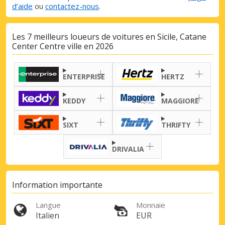
d’aide
ou
contactez-nous
.
Les 7 meilleurs loueurs de voitures en Sicile, Catane
Center Centre ville en 2026
ENTERPRISE
HERTZ
KEDDY
MAGGIORE
SIXT
THRIFTY
DRIVALIA
Information importante
Promotions spéciales
Langue
Monnaie
Accédez à toutes vos réservations en un
Italien
EUR
seul endroit