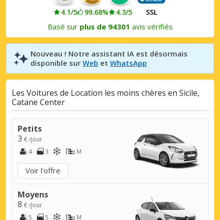
4.1/5
99.68%
4.3/5
SSL
Basé sur
plus de 94301
avis vérifiés
Nouveau ! Notre assistant IA est désormais
disponible sur
Web
et
WhatsApp
Les Voitures de Location les moins chères en Sicile,
Catane Center
Petits
3
€ /jour
4
3
M
Voir l'offre
Moyens
8
€ /jour
5
5
M