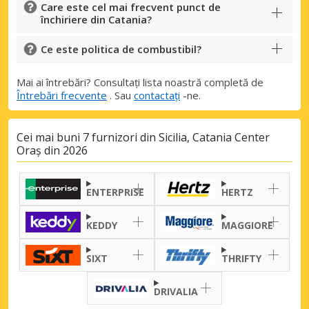
Care este cel mai frecvent punct de
închiriere din Catania?
Ce este politica de combustibil?
Mai ai întrebări? Consultați lista noastră completă de
Întrebări frecvente
. Sau
contactați
-ne.
Cei mai buni 7 furnizori din Sicilia, Catania Center
Economii de top
Oraș din 2026
Accesați ofertele exclusive ale
furnizorilor noștri
ENTERPRISE
HERTZ
KEDDY
MAGGIORE
Autentificare cu eLink
SIXT
THRIFTY
DRIVALIA