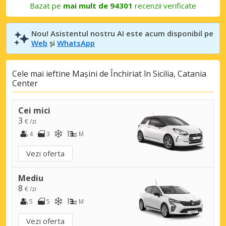
Bazat pe
mai mult de 94301
recenzii verificate
Nou! Asistentul nostru AI este acum disponibil pe
Web
și
WhatsApp
Cele mai ieftine Mașini de Închiriat în Sicilia, Catania
Center
Cei mici
3
€ /zi
4
3
M
Vezi oferta
Mediu
8
€ /zi
5
5
M
Vezi oferta