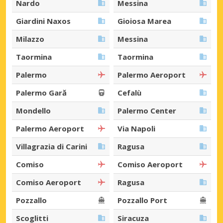
Nardo
Messina
Giardini Naxos
Gioiosa Marea
Milazzo
Messina
Taormina
Taormina
Palermo
Palermo Aeroport
Palermo Gară
Cefalù
Mondello
Palermo Center
Palermo Aeroport
Via Napoli
Villagrazia di Carini
Ragusa
Comiso
Comiso Aeroport
Comiso Aeroport
Ragusa
Pozzallo
Pozzallo Port
Scoglitti
Siracuza