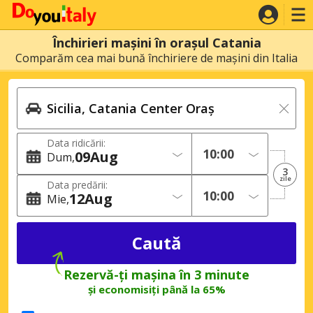
Închirieri mașini în orașul Catania
Comparăm cea mai bună închiriere de mașini din Italia
Data ridicării:
09
Aug
Dum
3
zile
Data predării:
12
Aug
Mie
Rezervă-ți mașina în 3 minute
și economisiți până la 65%