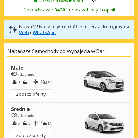
4.1/5
99.68%
4.3/5
SSL
Na podstawie
94301+
sprawdzonych opinii
Nowość! Nasz asystent AI jest teraz dostępny na
Web
i
WhatsApp
Najtańsze Samochody do Wynajęcia w Bari
Male
€3
/dziennie
4
3
M
Zobacz oferty
Srednie
€8
/dziennie
5
5
M
Zobacz oferty