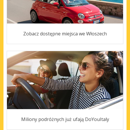
Zobacz dostępne miejsca we Włoszech
Miliony podróżnych już ufają DoYouItaly