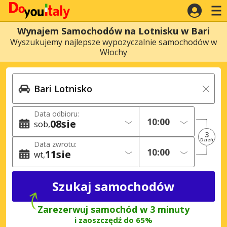
Wynajem Samochodów na Lotnisku w Bari
Wyszukujemy najlepsze wypozyczalnie samochodów w
Włochy
Data odbioru:
08
sie
sob
3
Dzień
Data zwrotu:
11
sie
wt
Zarezerwuj samochód w 3 minuty
i zaoszczędź do 65%