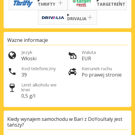
THRIFTY
TARGETRENT
Najlepsze oszczędności
Uzyskaj dostęp do ekskluzywnych ofert
DRIVALIA
partnerów
Wazne informacje
Zaloguj się przez eLink
Jezyk
Waluta
Włoski
EUR
Kod telefoniczny
Kierunek ruchu
39
Po prawej stronie
Limit alkoholu we
krwi
0,5 g/l
Kiedy wynajem samochodu w Bari z DoYouItaly jest
tańszy?