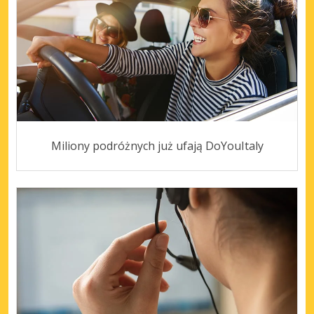
Miliony podróżnych już ufają DoYouItaly