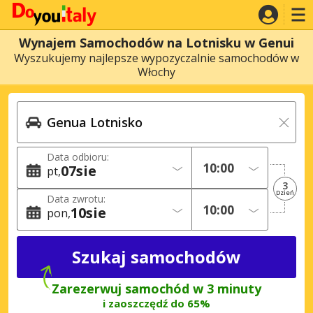
Wynajem Samochodów na Lotnisku w Genui
Wyszukujemy najlepsze wypozyczalnie samochodów w
Włochy
Data odbioru:
07
sie
pt
3
Dzień
Data zwrotu:
10
sie
pon
Zarezerwuj samochód w 3 minuty
i zaoszczędź do 65%