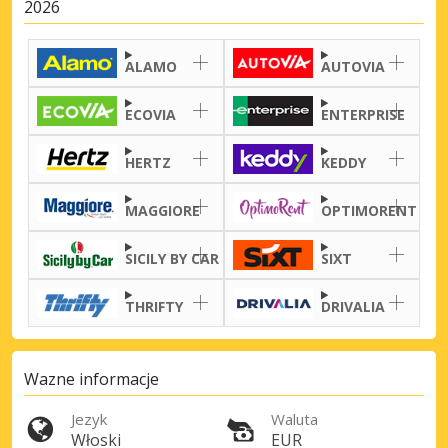
2026
ALAMO
AUTOVIA
ECOVIA
ENTERPRISE
HERTZ
KEDDY
MAGGIORE
OPTIMORENT
SICILY BY CAR
SIXT
THRIFTY
DRIVALIA
Najlepsze oszczędności
Wazne informacje
Uzyskaj dostęp do ekskluzywnych ofert
partnerów
Jezyk
Waluta
Włoski
EUR