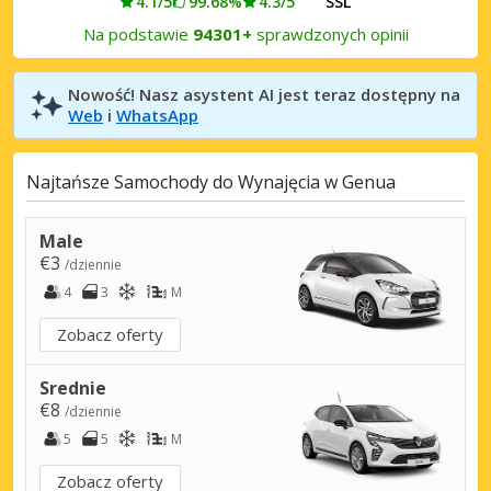
4.1/5
99.68%
4.3/5
SSL
Na podstawie
94301+
sprawdzonych opinii
Nowość! Nasz asystent AI jest teraz dostępny na
Web
i
WhatsApp
Najtańsze Samochody do Wynajęcia w Genua
Male
€3
/dziennie
4
3
M
Zobacz oferty
Srednie
€8
/dziennie
5
5
M
Zobacz oferty