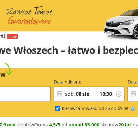
róż
Włoszech – łatwo i bezpiecz
ów
Data odbioru:
Data
sob,
08
sie
Kierowca w wieku od 26 do 69 lat
7.9 mln
klientów
Ocena
4,5/5
od
ponad 85 000
klientów
20 lat
dzi