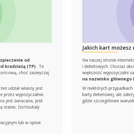
Jakich kart możesz
zpieczenie od
Na naszej stronie interne
d kradzieżą (TP)
. Te
i debetowych. Chociaż akc
 końcową, choć zazwyczaj
większość wypożyczalni
na nazwisko głównego 
ten udział własny jest
W niektórych przypadkach
ne przez wypożyczalnie.
karty debetowej, ale zale
a jest zwracana, jeśli
gdzie szczegółowe warunki
ię stanie, DoYouItaly
acyjnym lub w opisie