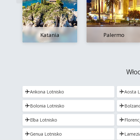
Katania
Palermo
Włoc
Ankona Lotnisko
Aosta L
Bolonia Lotnisko
Bolzano
Elba Lotnisko
Florenc
Genua Lotnisko
Lamezi