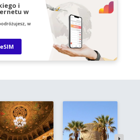
kiego i
ernetu w
podróżujesz, w
 eSIM