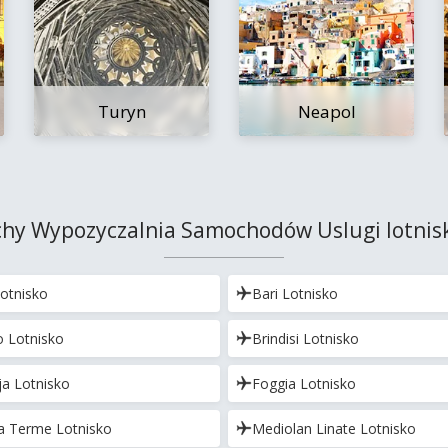
Turyn
Neapol
Najlepsze oszczędności
Uzyskaj dostęp do ekskluzywnych ofert
partnerów
hy Wypozyczalnia Samochodów Uslugi lotni
otnisko
Bari Lotnisko
Zaloguj się przez eLink
 Lotnisko
Brindisi Lotnisko
ja Lotnisko
Foggia Lotnisko
a Terme Lotnisko
Mediolan Linate Lotnisko