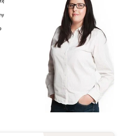
tę
ny
9