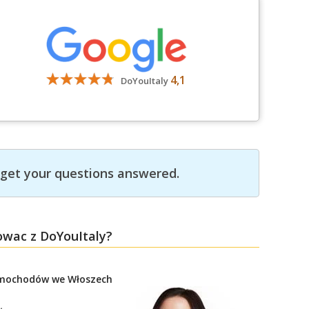
4,1
DoYouItaly
get your questions answered.
owac z DoYouItaly?
amochodów we Włoszech