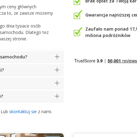
Brak opłat za Twoją kar
tym ceny głównych
cza to, ze zawsze możemy
Gwarancja najniższej ce
o dnia tysiace osób
Zaufało nam ponad 17,
 samochodu. Dlatego tez
miliona podróżników
aszej stronie.
o samochodu?
i?
e?
. Lub
skontaktuj sie
z nami.