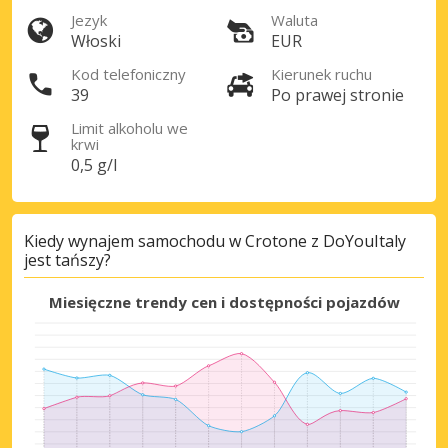
Jezyk
Waluta
Włoski
EUR
Kod telefoniczny
Kierunek ruchu
39
Po prawej stronie
Limit alkoholu we
krwi
Najlepsze oszczędności
0,5 g/l
Uzyskaj dostęp do ekskluzywnych ofert
partnerów
Kiedy wynajem samochodu w Crotone z DoYouItaly
jest tańszy?
Zaloguj się przez eLink
Miesięczne trendy cen i dostępności pojazdów