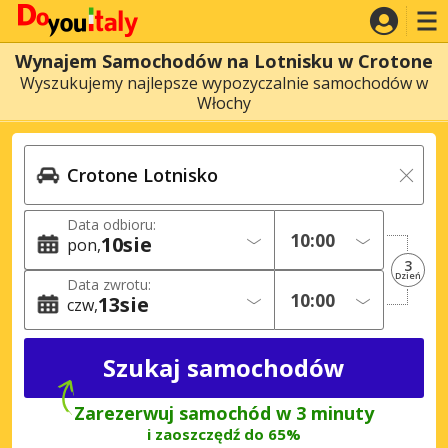
Wynajem Samochodów na Lotnisku w Crotone
Wyszukujemy najlepsze wypozyczalnie samochodów w
Włochy
Data odbioru:
10
sie
pon
3
Dzień
Data zwrotu:
13
sie
czw
Zarezerwuj samochód w 3 minuty
i zaoszczędź do 65%