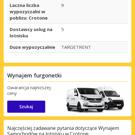
Laczna liczba
9
wypozyczalni w
poblizu: Crotone
Dostawcy uslug na
5
lotnisku
Duze wypozyczalnie
TARGETRENT
Wynajem furgonetki
Gwarancja najnizszej
ceny
Szukaj
Najczęściej zadawane pytania dotyczące Wynajem
Samochodów na lotnisku w Crotone