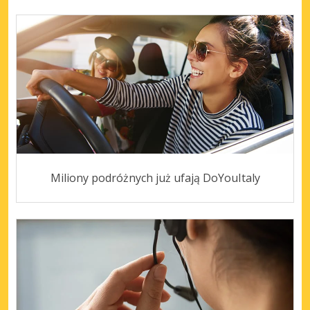
Miliony podróżnych już ufają DoYouItaly