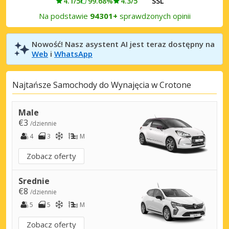
4.1/5
99.68%
4.3/5
SSL
Na podstawie
94301+
sprawdzonych opinii
Nowość! Nasz asystent AI jest teraz dostępny na
Web
i
WhatsApp
Najtańsze Samochody do Wynajęcia w Crotone
Male
€3
/dziennie
4
3
M
Zobacz oferty
Srednie
€8
/dziennie
5
5
M
Zobacz oferty