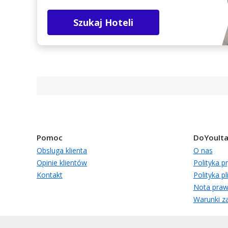
Szukaj Hoteli
Pomoc
DoYouIta
Obsluga klienta
O nas
Opinie klientów
Polityka p
Kontakt
Polityka p
Nota pra
Warunki za