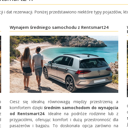
cji i dat rezerwacji. Poniżej przedstawiono niektóre typy pojazdów,
Wynajem średniego samochodu z Rentsmart24
b
Ciesz się idealną równowagą między przestrzenią a
d
komfortem dzięki
średnim samochodom do wynajęcia
z
od Rentsmart24
. Idealne na podróże rodzinne lub z
d
przyjaciółmi, oferując komfort i dużą przestronność dla
Najlepsze oszczędności
c
pasażerów i bagażu. To doskonała opcja zarówno na