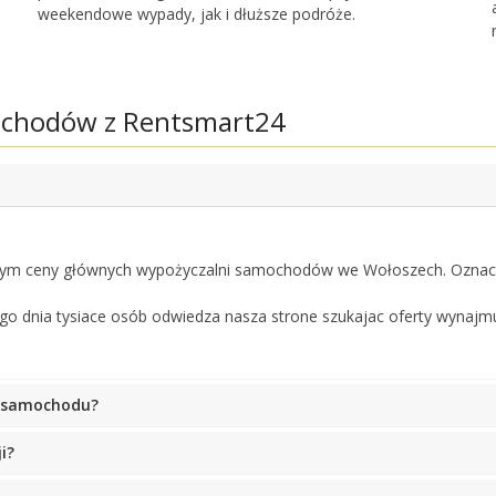
Uzyskaj dostęp do ekskluzywnych ofert
weekendowe wypady, jak i dłuższe podróże.
partnerów
ochodów z Rentsmart24
Zaloguj się przez eLink
tym ceny głównych wypożyczalni samochodów we Wołoszech. Oznacz
o dnia tysiace osób odwiedza nasza strone szukajac oferty wynajm
o samochodu?
i?