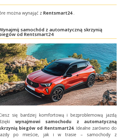
 które można wynająć z
Rentsmart24
.
Wynajmij samochód z automatyczną skrzynią
biegów od Rentsmart24
Ciesz się bardziej komfortową i bezproblemową jazdą
dzięki
wynajmowi samochodu z automatyczną
skrzynią biegów od Rentsmart24
. Idealne zarówno do
jazdy po mieście, jak i w trasie – samochody z