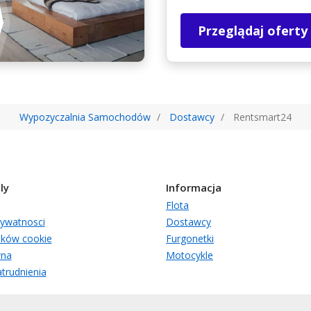
Przeglądaj oferty
Wypozyczalnia Samochodów
Dostawcy
Rentsmart24
ly
Informacja
Flota
rywatnosci
Dostawcy
lików cookie
Furgonetki
wna
Motocykle
trudnienia