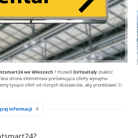
ntsmart24 we Włoszech
? Pozwól
DoYouItaly
znaleźć
ufana strona internetowa porównująca oferty wynajmu
emy tysiące ofert od różnych dostawców, aby przedstawić Ci
ęcej informacji
ntsmart24?