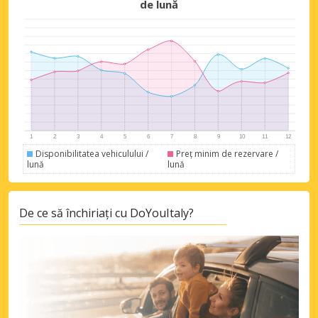
de lună
Economii de top
Accesați ofertele exclusive ale
furnizorilor noștri
Disponibilitatea vehiculului /
Preț minim de rezervare /
lună
lună
De ce să închiriați cu DoYouItaly?
Autentificare cu eLink