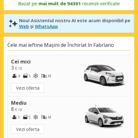
Bazat pe
mai mult de 94301
recenzii verificate
Nou! Asistentul nostru AI este acum disponibil pe
Web
și
WhatsApp
Cele mai ieftine Mașini de Închiriat în Fabriano
Cei mici
3
€ /zi
4
3
M
Vezi oferta
Mediu
8
€ /zi
5
5
M
Vezi oferta