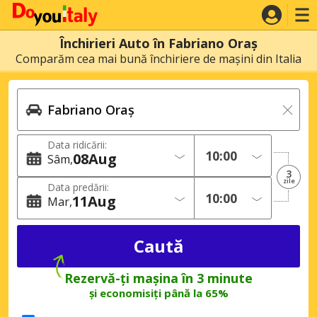
Închirieri Auto în Fabriano Oraș
Comparăm cea mai bună închiriere de mașini din Italia
Data ridicării:
08
Aug
Sâm
3
zile
Data predării:
11
Aug
Mar
Rezervă-ți mașina în 3 minute
și economisiți până la 65%