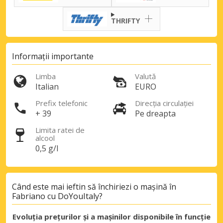
THRIFTY
Informații importante
Limba
Valută
Italian
EURO
Prefix telefonic
Direcția circulației
+ 39
Pe dreapta
Limita ratei de
alcool
0,5 g/l
Când este mai ieftin să închiriezi o mașină în
Fabriano cu DoYouItaly?
Evoluția prețurilor și a mașinilor disponibile în funcție