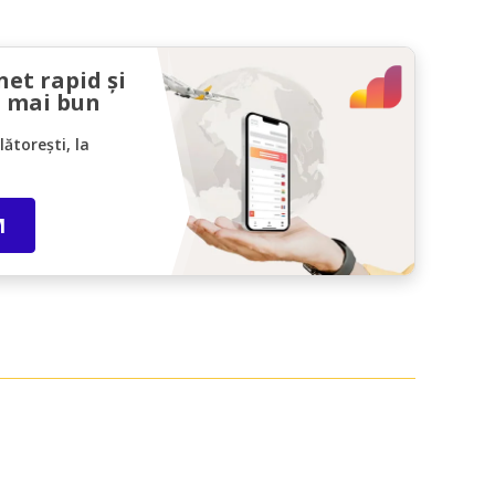
net rapid și
l mai bun
ătorești, la
M