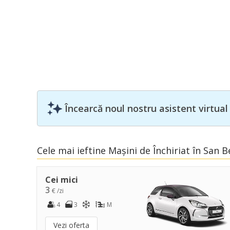
Încearcă noul nostru asistent virtual
Cele mai ieftine Mașini de Închiriat în San
Cei mici
3
€ /zi
4
3
M
Vezi oferta