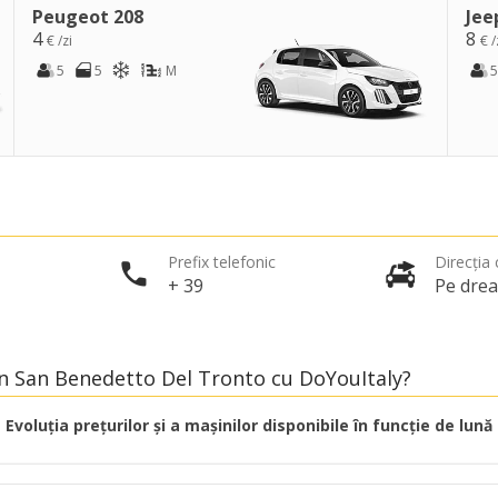
Peugeot 208
Jee
4
8
€ /zi
€ /
5
5
M
5
Prefix telefonic
Direcția c
+ 39
Pe dre
 în San Benedetto Del Tronto cu DoYouItaly?
Evoluția prețurilor și a mașinilor disponibile în funcție de lună