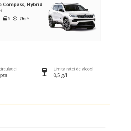
p Compass, Hybrid
zi
5
M
irculației
Limita ratei de alcool
apta
0,5 g/l