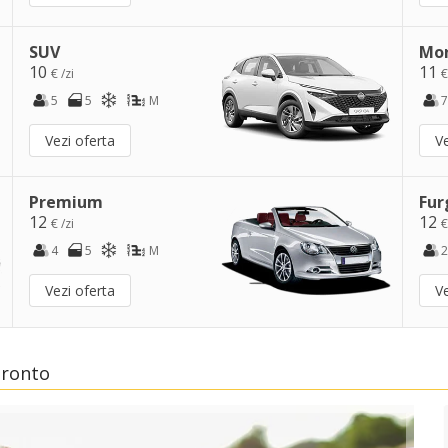
SUV
Mo
10
11
€ /zi
€
5
5
M
7
Vezi oferta
Ve
Premium
Fur
12
12
€ /zi
€
4
5
M
2
Vezi oferta
Ve
Tronto