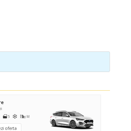
re
zi
5
M
zi oferta