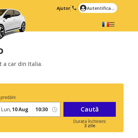
Ajutor
Autentificare
Alegeți limba dvs
English
Español
o
Deutsch
Français
a car din Italia.
Italiano
Nederlands
Português
English (US)
Polski
Türkçe
predării:
Română
Ελληνικά
Caută
Русский
Hrvatski
Lun,
10
Aug
العربية
3
zile