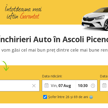
Închirieri Auto în Ascoli Picen
 vom găsi cel mai bun preț dintre cele mai bune rent 
Data ridicării:
Data 
Vin,
07
Aug
Șofer între 26 și 69 de ani