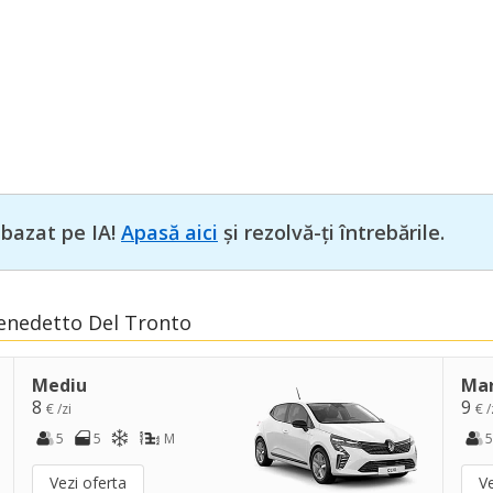
 bazat pe IA!
Apasă aici
și rezolvă-ți întrebările.
 Benedetto Del Tronto
Mediu
Ma
8
9
€ /zi
€ /
5
5
M
5
Vezi oferta
Ve