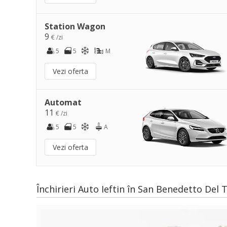
Station Wagon
9
€ /zi
5
5
M
Vezi oferta
Automat
11
€ /zi
5
5
A
Vezi oferta
Închirieri Auto Ieftin în San Benedetto Del 