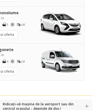
novolume
 /zi
5
M
zi oferta
gonete
 /zi
4
M
zi oferta
Ridicați-vă mașina de la aeroport sau din
centrul orașului - depinde de dvs.!