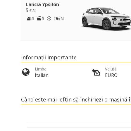
Lancia Ypsilon
5
€ /zi
5
5
M
Informații importante
Limba
Valută
Italian
EURO
Când este mai ieftin să închiriezi o mașină