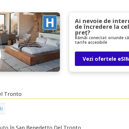
Ai nevoie de inter
de încredere la ce
preț?
Rămâi conectat oriunde căl
tarife accesibile
Economii de top
Accesați ofertele exclusive ale furnizorilor
Vezi ofertele eSI
noștri
Autentificare cu eLink
el Tronto
 Auto în San Benedetto Del Tronto