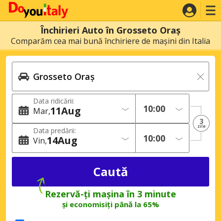
Închirieri Auto în Grosseto Oraș
Comparăm cea mai bună închiriere de mașini din Italia
Data ridicării:
11
Aug
Mar
3
zile
Data predării:
14
Aug
Vin
Rezervă-ți mașina în 3 minute
și economisiți până la 65%