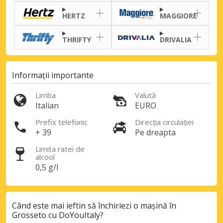
HERTZ
MAGGIORE
THRIFTY
DRIVALIA
Informații importante
Limba
Valută
Italian
EURO
Prefix telefonic
Direcția circulației
+ 39
Pe dreapta
Limita ratei de
alcool
0,5 g/l
Când este mai ieftin să închiriezi o mașină în
Grosseto cu DoYouItaly?