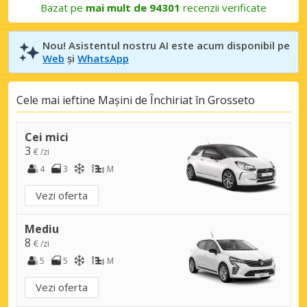
Bazat pe
mai mult de 94301
recenzii verificate
Nou! Asistentul nostru AI este acum disponibil pe
Web
și
WhatsApp
Cele mai ieftine Mașini de Închiriat în Grosseto
Cei mici
3
€ /zi
4
3
M
Vezi oferta
Mediu
8
€ /zi
5
5
M
Vezi oferta