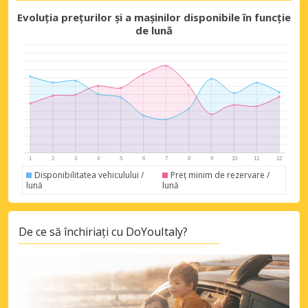
Evoluția prețurilor și a mașinilor disponibile în funcție
de lună
Economii de top
Accesați ofertele exclusive ale
furnizorilor noștri
Disponibilitatea vehiculului /
Preț minim de rezervare /
lună
lună
Autentificare cu eLink
De ce să închiriați cu DoYouItaly?