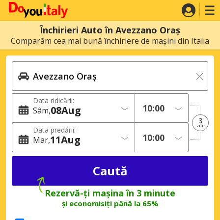
Închirieri Auto în Avezzano Oraș
Comparăm cea mai bună închiriere de mașini din Italia
Data ridicării:
08
Aug
Sâm
3
zile
Data predării:
11
Aug
Mar
Rezervă-ți mașina în 3 minute
și economisiți până la 65%