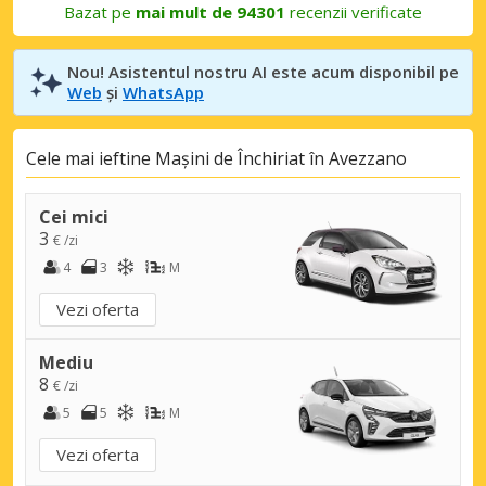
Bazat pe
mai mult de 94301
recenzii verificate
Nou! Asistentul nostru AI este acum disponibil pe
Web
și
WhatsApp
Cele mai ieftine Mașini de Închiriat în Avezzano
Cei mici
3
€ /zi
4
3
M
Vezi oferta
Mediu
8
€ /zi
5
5
M
Vezi oferta