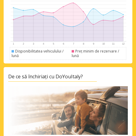
Economii de top
Accesați ofertele exclusive ale
Disponibilitatea vehiculului /
Preț minim de rezervare /
furnizorilor noștri
lună
lună
De ce să închiriați cu DoYouItaly?
Autentificare cu eLink