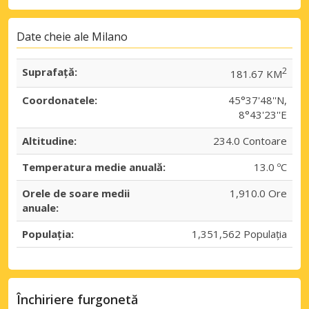
Date cheie ale Milano
Suprafaţă:
2
181.67 KM
Coordonatele:
45°37'48''N,
8°43'23''E
Altitudine:
234.0 Contoare
Temperatura medie anuală:
13.0 ºC
Orele de soare medii
1,910.0 Ore
anuale:
Populația:
1,351,562 Populația
Închiriere furgonetă