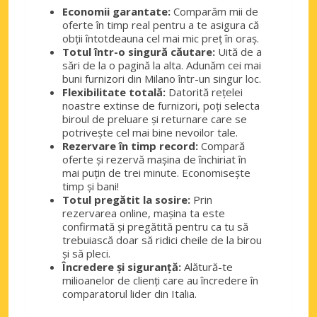
Milano, Piazza Duomo
Economii garantate:
Comparăm mii de
Milano, Piazza Duomo, Italia
oferte în timp real pentru a te asigura că
obții întotdeauna cel mai mic preț în oraș.
Milano, Porta Romana
Totul într-o singură căutare:
Uită de a
sări de la o pagină la alta. Adunăm cei mai
Milano, Porta Romana, Italia
buni furnizori din Milano într-un singur loc.
Flexibilitate totală:
Datorită rețelei
Milano, Rho
noastre extinse de furnizori, poți selecta
Milano, Rho, Italia
biroul de preluare și returnare care se
potrivește cel mai bine nevoilor tale.
Milano, San Donato Milanoese
Rezervare în timp record:
Compară
Milano, San Donato Milanoese, Italia
oferte și rezervă mașina de închiriat în
mai puțin de trei minute. Economisește
Milano, San Siro
timp și bani!
Totul pregătit la sosire:
Prin
Milano, San Siro, Italia
rezervarea online, mașina ta este
confirmată și pregătită pentru ca tu să
Milano, Sesto San Giovanni
trebuiască doar să ridici cheile de la birou
Milano, Sesto San Giovanni, Italia
și să pleci.
Încredere și siguranță:
Alătură-te
Milano, Spezia
milioanelor de clienți care au încredere în
Milano, Spezia, Italia
comparatorul lider din Italia.