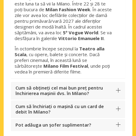
Pero Oraș
este luna ta să vii la Milano. Între 22 și 28 te
Pero, Italia
poți bucura de
Milan Fashion Week
. În aceste
zile vor avea loc defilările colecțiilor de damă
Saronno Oraș
pentru primăvară/vară 2027 ale diferiților
designeri de modă înaltă. În cadrul acestei
Saronno, Italia
săptămâni, va avea loc
5º Vogue World
. Se va
desfășura în galeriile
Vittorio Emanuele II
.
Segrate Oraș
Segrate, Italia
În octombrie începe sezonul la
Teatro alla
Scala
, cu opere, balete și concerte. Dacă
Stresa Oraș
preferi cinemaul, în această lună se
sărbătorește
Milano Film Festival
, unde poți
Stresa, Italia
vedea în premieră diferite filme.
Cum să obțineți cel mai bun preț pentru
închirierea mașinii dvs. în Milano?
Cum să închiriați o mașină cu un card de
debit în Milano?
Pot adăuga un șofer suplimentar?