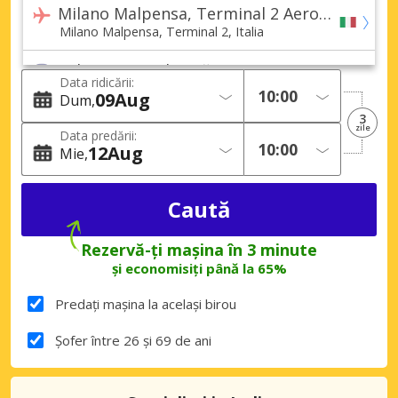
Milano Malpensa, Terminal 2 Aeroport (MXP)
Milano Malpensa, Terminal 2, Italia
Milano Central Gară
Data ridicării:
Milano Central, Italia
09
Aug
Dum
3
Milano Rogoredo Gară
zile
Data predării:
Milano Rogoredo, Italia
12
Aug
Mie
Milano (Toate zonele)
Milano, Italia
Busnago Oraș
Rezervă-ți mașina în 3 minute
Busnago, Italia
și economisiți până la 65%
Cardano al Campo Oraș
Predați mașina la același birou
Cardano al Campo, Italia
Șofer între 26 și 69 de ani
Castellanza Oraș
Castellanza, Italia