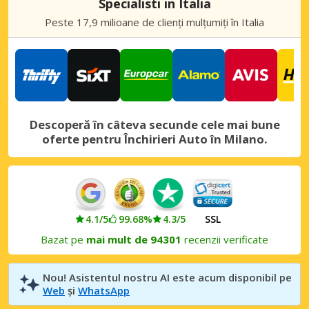
Specialisti in Italia
Gallarate Oraș
Peste 17,9 milioane de clienți mulțumiți în Italia
Gallarate, Italia
Legnano Oraș
Legnano, Italia
Meda Oraș
Meda, Italia
Descoperă în câteva secunde cele mai bune
oferte pentru Închirieri Auto în Milano.
Milano Rozzano
Milano Rozzano, Italia
Milano Via Cassela
Milano Via Cassela, Italia
4.1/5
99.68%
4.3/5
SSL
Milano, Arese
Bazat pe
mai mult de 94301
recenzii verificate
Milano, Arese, Italia
Milano, Assago
Nou! Asistentul nostru AI este acum disponibil pe
Milano, Assago, Italia
Web
și
WhatsApp