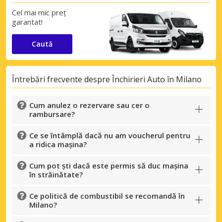
Cel mai mic preț
garantat!
Caută
Întrebări frecvente despre Închirieri Auto în Milano
Cum anulez o rezervare sau cer o
Economii de top
rambursare?
Accesați ofertele exclusive ale
furnizorilor noștri
Ce se întâmplă dacă nu am voucherul pentru
a ridica mașina?
Cum pot ști dacă este permis să duc mașina
în străinătate?
Autentificare cu eLink
Ce politică de combustibil se recomandă în
Milano?