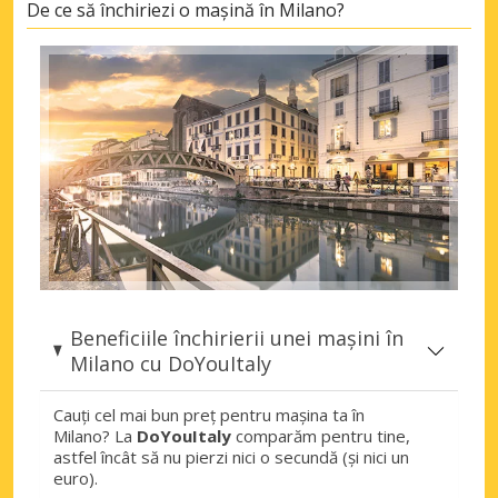
De ce să închiriezi o mașină în Milano?
Milano, Crema Oraș
Milano, Crema, Italia
Milano, Exhibition Center
Milano, Exhibition Center, Italia
Milano, Fiera
Milano, Fiera, Italia
Milano, Garibaldi Isola
Milano, Garibaldi Isola, Italia
Milano, Lambrate
Milano, Lambrate, Italia
Beneficiile închirierii unei mașini în
Milano cu DoYouItaly
Milano, Linate
Milano, Linate, Italia
Cauți cel mai bun preț pentru mașina ta în
Milano, Piazza Armando Diaz
Milano? La
DoYouItaly
comparăm pentru tine,
astfel încât să nu pierzi nici o secundă (și nici un
Milano, Piazza Armando Diaz, Italia
euro).