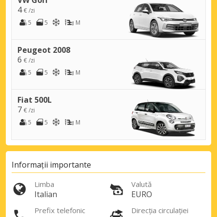
VW Golf
4
€ /zi
5
5
M
Peugeot 2008
6
€ /zi
5
5
M
Fiat 500L
7
€ /zi
5
5
M
Informații importante
Limba
Valută
Italian
EURO
Prefix telefonic
Direcția circulației