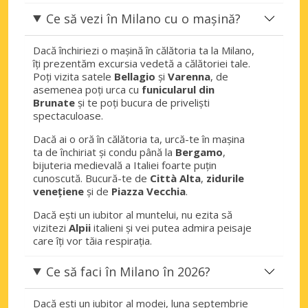
Milano, Stephenson
Ce să vezi în Milano cu o mașină?
Milano, Stephenson , Italia
Milano, Trezzano sul Naviglio Oraș
Dacă închiriezi o mașină în călătoria ta la Milano,
îți prezentăm excursia vedetă a călătoriei tale.
Milano, Trezzano sul Naviglio, Italia
Poți vizita satele
Bellagio
și
Varenna
, de
asemenea poți urca cu
funicularul din
Milano, Via Galvani
Brunate
și te poți bucura de priveliști
Milano, Via Galvani, Italia
spectaculoase.
Milano, Viale Andrea Doria
Dacă ai o oră în călătoria ta, urcă-te în mașina
Milano, Viale Andrea Doria, Italia
ta de închiriat și condu până la
Bergamo
,
bijuteria medievală a Italiei foarte puțin
cunoscută. Bucură-te de
Città Alta
,
zidurile
Milano, Viale Sarca
venețiene
și de
Piazza Vecchia
.
Milano, Viale Sarca, Italia
Dacă ești un iubitor al muntelui, nu ezita să
Milano, Viale Umbria
vizitezi
Alpii
italieni și vei putea admira peisaje
Milano, Viale Umbria, Italia
care îți vor tăia respirația.
Milano, Vigentino
Ce să faci în Milano în 2026?
Milano, Vigentino, Italia
Dacă ești un iubitor al modei, luna septembrie