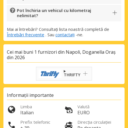
Pot închiria un vehicul cu kilometraj
nelimitat?
Mai ai întrebări? Consultați lista noastră completă de
Întrebări frecvente
. Sau
contactați
-ne.
Cei mai buni 1 furnizori din Napoli, Doganella Oraș
din 2026
THRIFTY
Economii de top
Informații importante
Accesați ofertele exclusive ale
furnizorilor noștri
Limba
Valută
Italian
EURO
Prefix telefonic
Direcția circulației