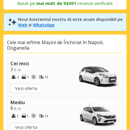
Bazat pe
mai mult de 94301
recenzii verificate
Nou! Asistentul nostru AI este acum disponibil pe
Web
și
WhatsApp
Cele mai ieftine Mașini de Închiriat în Napoli,
Doganella
Cei mici
3
€ /zi
4
3
M
Vezi oferta
Mediu
8
€ /zi
5
5
M
Vezi oferta