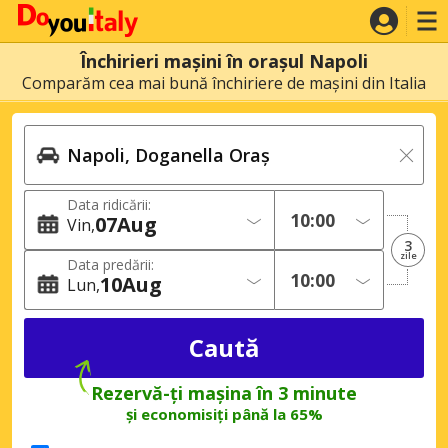
Închirieri mașini în orașul Napoli
Comparăm cea mai bună închiriere de mașini din Italia
Data ridicării:
07
Aug
Vin
3
zile
Data predării:
10
Aug
Lun
Rezervă-ți mașina în 3 minute
și economisiți până la 65%