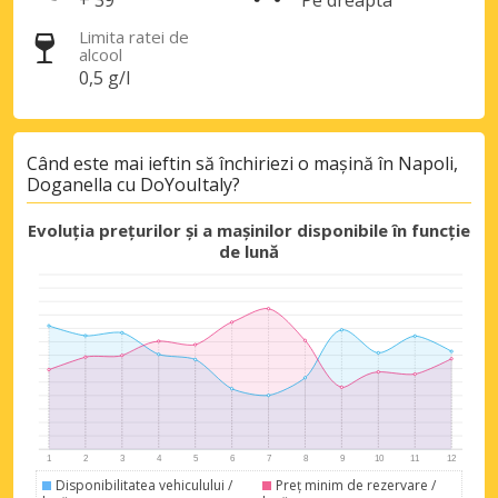
+ 39
Pe dreapta
Autentificare cu eLink
Limita ratei de
alcool
0,5 g/l
Când este mai ieftin să închiriezi o mașină în Napoli,
Doganella cu DoYouItaly?
Evoluția prețurilor și a mașinilor disponibile în funcție
de lună
Disponibilitatea vehiculului /
Preț minim de rezervare /